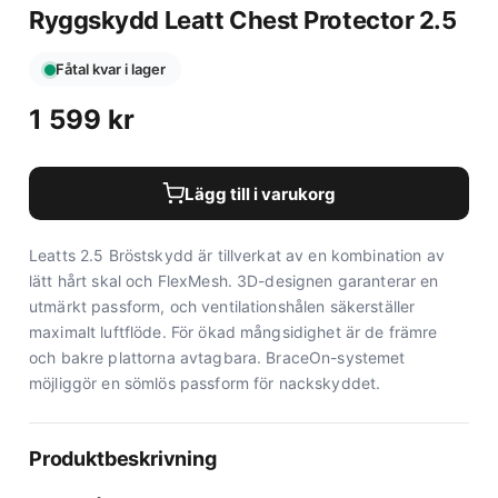
Ryggskydd Leatt Chest Protector 2.5
Fåtal kvar i lager
1 599
kr
Lägg till i varukorg
Leatts 2.5 Bröstskydd är tillverkat av en kombination av
lätt hårt skal och FlexMesh. 3D-designen garanterar en
utmärkt passform, och ventilationshålen säkerställer
maximalt luftflöde. För ökad mångsidighet är de främre
och bakre plattorna avtagbara. BraceOn-systemet
möjliggör en sömlös passform för nackskyddet.
Produktbeskrivning