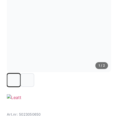
1
/ 2
Art.nr: 5023050650