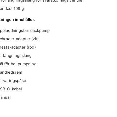
 förlängningsslang för svåråtkomliga ventiler
 endast 108 g
ningen innehåller:
Uppladdningsbar däckpump
chrader-adapter (vit)
resta-adapter (röd)
Förlängningsslang
ål för bollpumpning
Handledsrem
Förvaringspåse
USB-C-kabel
Manual