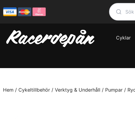
Cyklar
Hem
/
Cykeltillbehör
/
Verktyg & Underhåll
/
Pumpar
/ Ryd