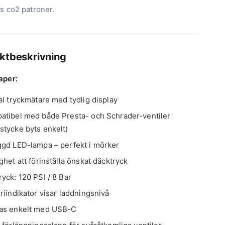
s co2 patroner.
ktbeskrivning
aper:
al tryckmätare med tydlig display
atibel med både Presta- och Schrader-ventiler
stycke byts enkelt)
ggd LED-lampa – perfekt i mörker
ghet att förinställa önskat däcktryck
yck: 120 PSI / 8 Bar
riindikator visar laddningsnivå
as enkelt med USB-C