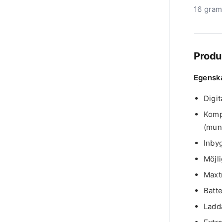
16 gram
Produ
Egensk
Digit
Komp
(mun
Inby
Möjli
Maxtr
Batte
Ladd