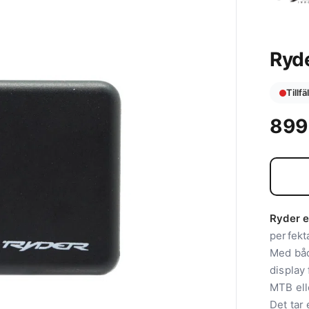
Ryde
Tillfä
89
Ryder e
perfekta
Med båd
display 
MTB ell
Det tar 