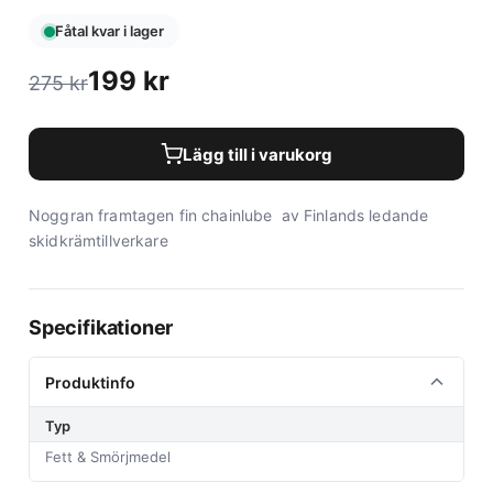
Fåtal kvar i lager
199
kr
275
kr
Lägg till i varukorg
Noggran framtagen fin chainlube av Finlands ledande
skidkrämtillverkare
Specifikationer
Produktinfo
Typ
Fett & Smörjmedel