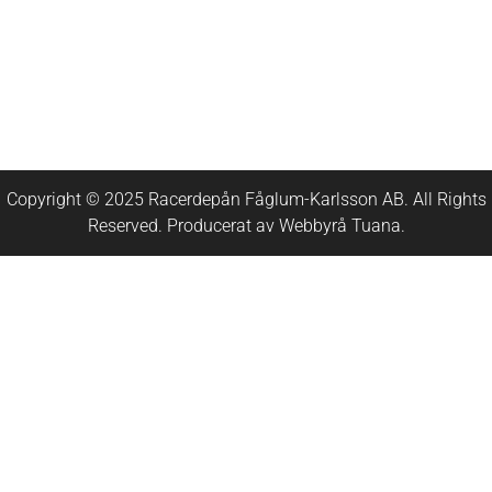
Copyright © 2025 Racerdepån Fåglum-Karlsson AB. All Rights
Reserved. Producerat av
Webbyrå
Tuana
.​