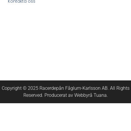
Kontakta oss
Copyright © 2025 Racerdepån Fåglum-Karlsson AB. All Rights
Reserved. Producerat av
Webbyrå
Tuana
.​