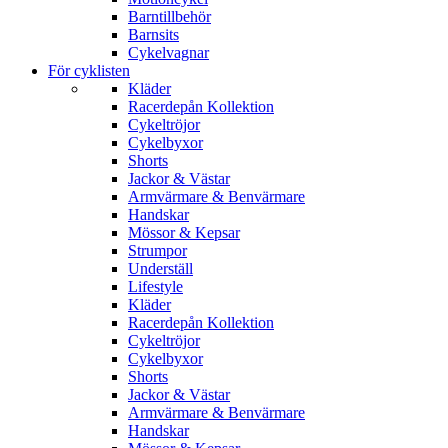
Barntillbehör
Barnsits
Cykelvagnar
För cyklisten
Kläder
Racerdepån Kollektion
Cykeltröjor
Cykelbyxor
Shorts
Jackor & Västar
Armvärmare & Benvärmare
Handskar
Mössor & Kepsar
Strumpor
Underställ
Lifestyle
Kläder
Racerdepån Kollektion
Cykeltröjor
Cykelbyxor
Shorts
Jackor & Västar
Armvärmare & Benvärmare
Handskar