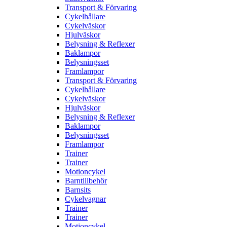
Transport & Förvaring
Cykelhållare
Cykelväskor
Hjulväskor
Belysning & Reflexer
Baklampor
Belysningsset
Framlampor
Transport & Förvaring
Cykelhållare
Cykelväskor
Hjulväskor
Belysning & Reflexer
Baklampor
Belysningsset
Framlampor
Trainer
Trainer
Motioncykel
Barntillbehör
Barnsits
Cykelvagnar
Trainer
Trainer
Motioncykel