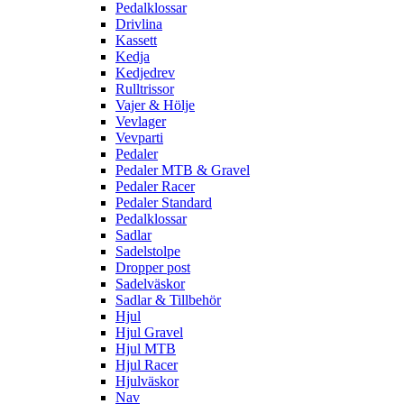
Pedalklossar
Drivlina
Kassett
Kedja
Kedjedrev
Rulltrissor
Vajer & Hölje
Vevlager
Vevparti
Pedaler
Pedaler MTB & Gravel
Pedaler Racer
Pedaler Standard
Pedalklossar
Sadlar
Sadelstolpe
Dropper post
Sadelväskor
Sadlar & Tillbehör
Hjul
Hjul Gravel
Hjul MTB
Hjul Racer
Hjulväskor
Nav