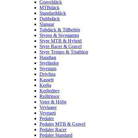
Graveldäck
MTBdäck
Standarddäck
Dubbdäck
Slangar
Tubdäck & Tillbehör
Styren & Styrstamm
Styre MTB & Hybrid
Styre Racer & Gravel
Styre Tempo & Triathlon
Handtag
Styrlindor
Styrstam
Drivlina
Kassett
Kedja
Kedjedrev
Rulltrissor
Vajer & Hölje
Vevlager
Vevparti
Pedaler
Pedaler MTB & Gravel
Pedaler Racer
Pedaler Standard