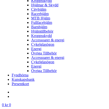
Kroppsskydd
Hjälmar & Skydd
Cityhjälm
Racerhjälm
MTB Hjälm
Fullfacehjälm
Barnhjälm
Hjälmtillbehör
Kroppsskydd
Accessoarer & energi
Cykelglasögon
Energi
Övriga Tillbehör
Accessoarer & energi
Cykelglasögon
Energi
Övriga Tillbehör
Fyndhörna
Kunskapsbank
Presentkort
0
kr
0