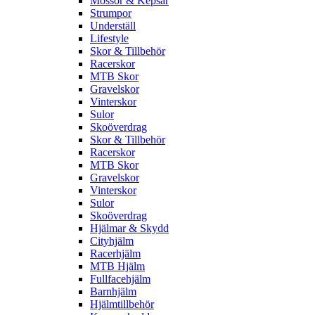
Mössor & Kepsar
Strumpor
Underställ
Lifestyle
Skor & Tillbehör
Racerskor
MTB Skor
Gravelskor
Vinterskor
Sulor
Skoöverdrag
Skor & Tillbehör
Racerskor
MTB Skor
Gravelskor
Vinterskor
Sulor
Skoöverdrag
Hjälmar & Skydd
Cityhjälm
Racerhjälm
MTB Hjälm
Fullfacehjälm
Barnhjälm
Hjälmtillbehör