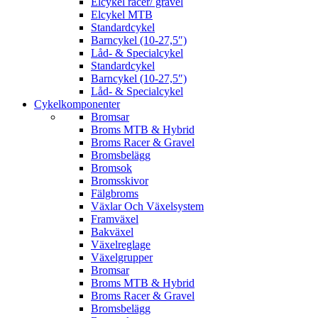
Elcykel racer/ gravel
Elcykel MTB
Standardcykel
Barncykel (10-27,5″)
Låd- & Specialcykel
Standardcykel
Barncykel (10-27,5″)
Låd- & Specialcykel
Cykelkomponenter
Bromsar
Broms MTB & Hybrid
Broms Racer & Gravel
Bromsbelägg
Bromsok
Bromsskivor
Fälgbroms
Växlar Och Växelsystem
Framväxel
Bakväxel
Växelreglage
Växelgrupper
Bromsar
Broms MTB & Hybrid
Broms Racer & Gravel
Bromsbelägg