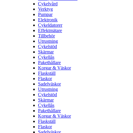
Cykelvård
Verktyg
Pumpar
Elektronik
Cykeldatorer
Effektmätare
Tillbehör
Utrustning
Cykelstöd
Skärmar
Cykellås
Pakethållare
Korgar & Väskor
Flaskställ
Flaskor
Sadelväskor
Utrustning
Cykelstöd
Skärmar
Cykellås
Pakethållare
Korgar & Väskor
Flaskställ
Flaskor
Sadelväskor