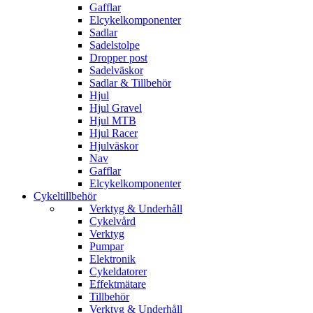
Gafflar
Elcykelkomponenter
Sadlar
Sadelstolpe
Dropper post
Sadelväskor
Sadlar & Tillbehör
Hjul
Hjul Gravel
Hjul MTB
Hjul Racer
Hjulväskor
Nav
Gafflar
Elcykelkomponenter
Cykeltillbehör
Verktyg & Underhåll
Cykelvård
Verktyg
Pumpar
Elektronik
Cykeldatorer
Effektmätare
Tillbehör
Verktyg & Underhåll