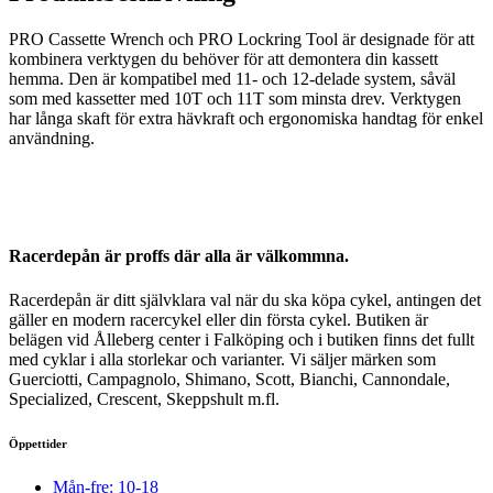
PRO Cassette Wrench och PRO Lockring Tool är designade för att
kombinera verktygen du behöver för att demontera din kassett
hemma. Den är kompatibel med 11- och 12-delade system, såväl
som med kassetter med 10T och 11T som minsta drev. Verktygen
har långa skaft för extra hävkraft och ergonomiska handtag för enkel
användning.
Racerdepån är proffs där alla är välkommna.
Racerdepån är ditt självklara val när du ska köpa cykel, antingen det
gäller en modern racercykel eller din första cykel. Butiken är
belägen vid Ålleberg center i Falköping och i butiken finns det fullt
med cyklar i alla storlekar och varianter. Vi säljer märken som
Guerciotti, Campagnolo, Shimano, Scott, Bianchi, Cannondale,
Specialized, Crescent, Skeppshult m.fl.
Öppettider
Mån-fre: 10-18