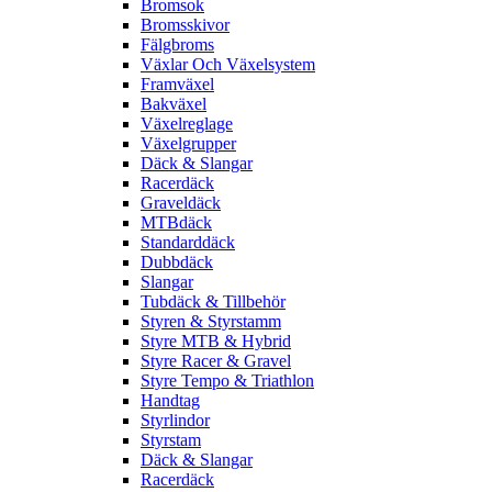
Bromsok
Bromsskivor
Fälgbroms
Växlar Och Växelsystem
Framväxel
Bakväxel
Växelreglage
Växelgrupper
Däck & Slangar
Racerdäck
Graveldäck
MTBdäck
Standarddäck
Dubbdäck
Slangar
Tubdäck & Tillbehör
Styren & Styrstamm
Styre MTB & Hybrid
Styre Racer & Gravel
Styre Tempo & Triathlon
Handtag
Styrlindor
Styrstam
Däck & Slangar
Racerdäck