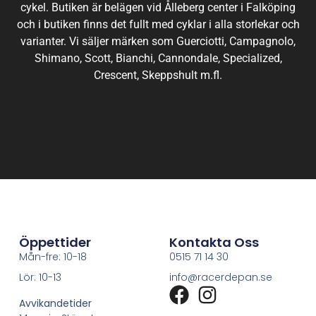
cykel. Butiken är belägen vid Ålleberg center i Falköping
och i butiken finns det fullt med cyklar i alla storlekar och
varianter. Vi säljer märken som Guerciotti, Campagnolo,
Shimano, Scott, Bianchi, Cannondale, Specialized,
Crescent, Skeppshult m.fl.
Öppettider
Kontakta Oss
Mån-fre: 10-18
0515 71 14 30
Lör: 10-13
info@racerdepan.se
Avvikandetider