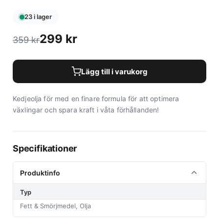
23 i lager
299
kr
359
kr
Lägg till i varukorg
Kedjeolja för med en finare formula för att optimera
växlingar och spara kraft i våta förhållanden!
Specifikationer
Produktinfo
Typ
Fett & Smörjmedel, Olja