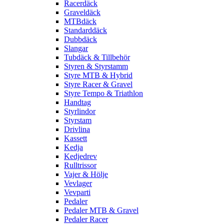
Racerdäck
Graveldäck
MTBdäck
Standarddäck
Dubbdäck
Slangar
Tubdäck & Tillbehör
Styren & Styrstamm
Styre MTB & Hybrid
Styre Racer & Gravel
Styre Tempo & Triathlon
Handtag
Styrlindor
Styrstam
Drivlina
Kassett
Kedja
Kedjedrev
Rulltrissor
Vajer & Hölje
Vevlager
Vevparti
Pedaler
Pedaler MTB & Gravel
Pedaler Racer