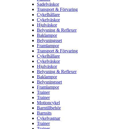
Sadelväskor
Transport & Förvaring
Cykelhållare
Cykelväskor
Hjulväskor
Belysning & Reflexer
Baklampor
Belysningsset
Framlampor
Transport & Förvaring
Cykelhållare
Cykelväskor
Hjulväskor
Belysning & Reflexer
Baklampor
Belysningsset
Framlampor
Trainer
Trainer
Motioncykel
Barntillbehör
Barnsits
Cykelvagnar
Trainer
Trainer