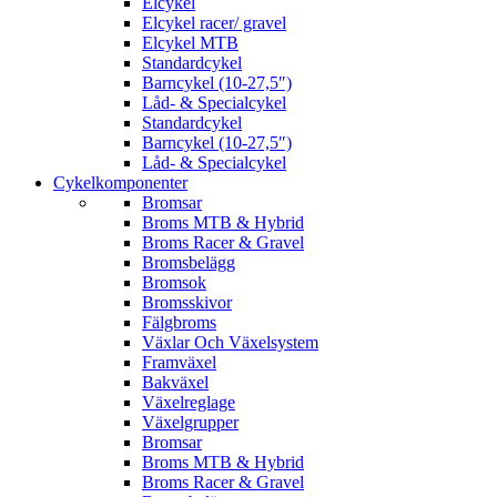
Elcykel
Elcykel racer/ gravel
Elcykel MTB
Standardcykel
Barncykel (10-27,5″)
Låd- & Specialcykel
Standardcykel
Barncykel (10-27,5″)
Låd- & Specialcykel
Cykelkomponenter
Bromsar
Broms MTB & Hybrid
Broms Racer & Gravel
Bromsbelägg
Bromsok
Bromsskivor
Fälgbroms
Växlar Och Växelsystem
Framväxel
Bakväxel
Växelreglage
Växelgrupper
Bromsar
Broms MTB & Hybrid
Broms Racer & Gravel