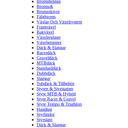
Bromsbelägg
Bromsok
Bromsskivor
Fälgbroms
Växlar Och Växelsystem
Framväxel
Bakväxel
Växelreglage
Växelgrupper
Däck & Slangar
Racerdäck
Graveldäck
MTBdäck
Standarddäck
Dubbdäck
Slangar
Tubdäck & Tillbehör
Styren & Styrstamm
Styre MTB & Hybrid
Styre Racer & Gravel
Styre Tempo & Triathlon
Handtag
Styrlindor
Styrstam
Däck & Slangar