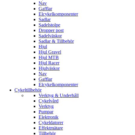
Nav
Gafflar
Elcykelkomponenter
Sadlar
Sadelstolpe
Dropper post
Sadelväskor
Sadlar & Tillbehör
Hjul
Hjul Gravel
Hjul MTB
Hjul Racer
Hjulväskor
Nav
Gafflar
Elcykelkomponenter
Cykeltillbehör
Verktyg & Underhåll
Cykelvård
Verktyg
Pumpar
Elektronik
Cykeldatorer
Effektmätare
Tillbehör