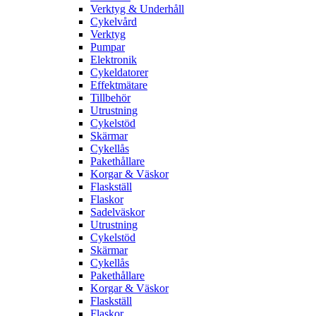
Verktyg & Underhåll
Cykelvård
Verktyg
Pumpar
Elektronik
Cykeldatorer
Effektmätare
Tillbehör
Utrustning
Cykelstöd
Skärmar
Cykellås
Pakethållare
Korgar & Väskor
Flaskställ
Flaskor
Sadelväskor
Utrustning
Cykelstöd
Skärmar
Cykellås
Pakethållare
Korgar & Väskor
Flaskställ
Flaskor