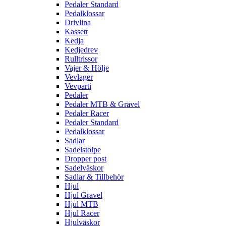
Pedaler Standard
Pedalklossar
Drivlina
Kassett
Kedja
Kedjedrev
Rulltrissor
Vajer & Hölje
Vevlager
Vevparti
Pedaler
Pedaler MTB & Gravel
Pedaler Racer
Pedaler Standard
Pedalklossar
Sadlar
Sadelstolpe
Dropper post
Sadelväskor
Sadlar & Tillbehör
Hjul
Hjul Gravel
Hjul MTB
Hjul Racer
Hjulväskor