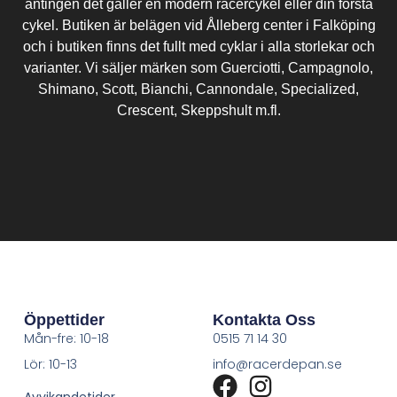
antingen det gäller en modern racercykel eller din första
cykel. Butiken är belägen vid Ålleberg center i Falköping
och i butiken finns det fullt med cyklar i alla storlekar och
varianter. Vi säljer märken som Guerciotti, Campagnolo,
Shimano, Scott, Bianchi, Cannondale, Specialized,
Crescent, Skeppshult m.fl.
Öppettider
Kontakta Oss
Mån-fre: 10-18
0515 71 14 30
Lör: 10-13
info@racerdepan.se
Avvikandetider