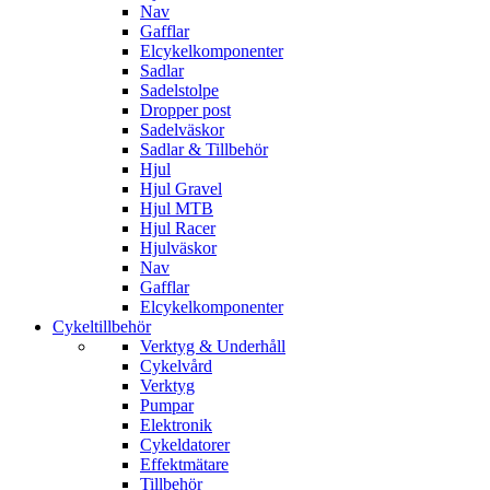
Nav
Gafflar
Elcykelkomponenter
Sadlar
Sadelstolpe
Dropper post
Sadelväskor
Sadlar & Tillbehör
Hjul
Hjul Gravel
Hjul MTB
Hjul Racer
Hjulväskor
Nav
Gafflar
Elcykelkomponenter
Cykeltillbehör
Verktyg & Underhåll
Cykelvård
Verktyg
Pumpar
Elektronik
Cykeldatorer
Effektmätare
Tillbehör