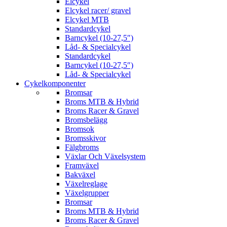
Elcykel
Elcykel racer/ gravel
Elcykel MTB
Standardcykel
Barncykel (10-27,5″)
Låd- & Specialcykel
Standardcykel
Barncykel (10-27,5″)
Låd- & Specialcykel
Cykelkomponenter
Bromsar
Broms MTB & Hybrid
Broms Racer & Gravel
Bromsbelägg
Bromsok
Bromsskivor
Fälgbroms
Växlar Och Växelsystem
Framväxel
Bakväxel
Växelreglage
Växelgrupper
Bromsar
Broms MTB & Hybrid
Broms Racer & Gravel