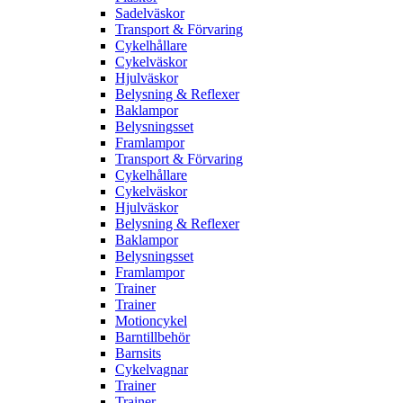
Sadelväskor
Transport & Förvaring
Cykelhållare
Cykelväskor
Hjulväskor
Belysning & Reflexer
Baklampor
Belysningsset
Framlampor
Transport & Förvaring
Cykelhållare
Cykelväskor
Hjulväskor
Belysning & Reflexer
Baklampor
Belysningsset
Framlampor
Trainer
Trainer
Motioncykel
Barntillbehör
Barnsits
Cykelvagnar
Trainer
Trainer