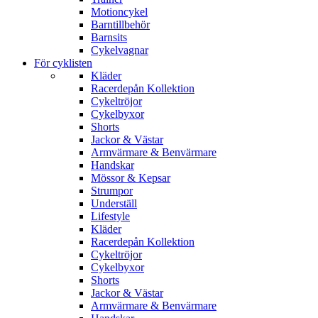
Motioncykel
Barntillbehör
Barnsits
Cykelvagnar
För cyklisten
Kläder
Racerdepån Kollektion
Cykeltröjor
Cykelbyxor
Shorts
Jackor & Västar
Armvärmare & Benvärmare
Handskar
Mössor & Kepsar
Strumpor
Underställ
Lifestyle
Kläder
Racerdepån Kollektion
Cykeltröjor
Cykelbyxor
Shorts
Jackor & Västar
Armvärmare & Benvärmare