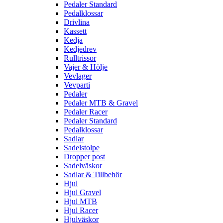
Pedaler Standard
Pedalklossar
Drivlina
Kassett
Kedja
Kedjedrev
Rulltrissor
Vajer & Hölje
Vevlager
Vevparti
Pedaler
Pedaler MTB & Gravel
Pedaler Racer
Pedaler Standard
Pedalklossar
Sadlar
Sadelstolpe
Dropper post
Sadelväskor
Sadlar & Tillbehör
Hjul
Hjul Gravel
Hjul MTB
Hjul Racer
Hjulväskor