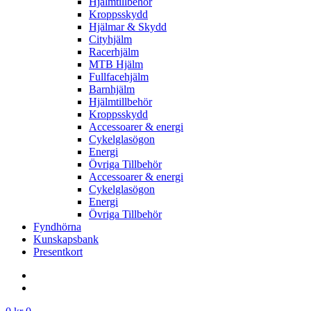
Hjälmtillbehör
Kroppsskydd
Hjälmar & Skydd
Cityhjälm
Racerhjälm
MTB Hjälm
Fullfacehjälm
Barnhjälm
Hjälmtillbehör
Kroppsskydd
Accessoarer & energi
Cykelglasögon
Energi
Övriga Tillbehör
Accessoarer & energi
Cykelglasögon
Energi
Övriga Tillbehör
Fyndhörna
Kunskapsbank
Presentkort