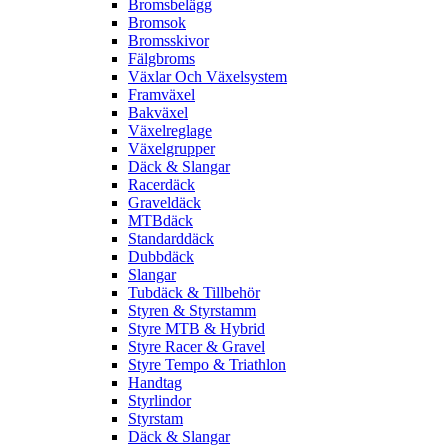
Bromsbelägg
Bromsok
Bromsskivor
Fälgbroms
Växlar Och Växelsystem
Framväxel
Bakväxel
Växelreglage
Växelgrupper
Däck & Slangar
Racerdäck
Graveldäck
MTBdäck
Standarddäck
Dubbdäck
Slangar
Tubdäck & Tillbehör
Styren & Styrstamm
Styre MTB & Hybrid
Styre Racer & Gravel
Styre Tempo & Triathlon
Handtag
Styrlindor
Styrstam
Däck & Slangar