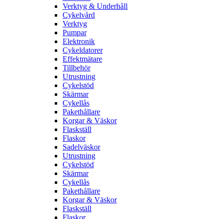
Verktyg & Underhåll
Cykelvård
Verktyg
Pumpar
Elektronik
Cykeldatorer
Effektmätare
Tillbehör
Utrustning
Cykelstöd
Skärmar
Cykellås
Pakethållare
Korgar & Väskor
Flaskställ
Flaskor
Sadelväskor
Utrustning
Cykelstöd
Skärmar
Cykellås
Pakethållare
Korgar & Väskor
Flaskställ
Flaskor