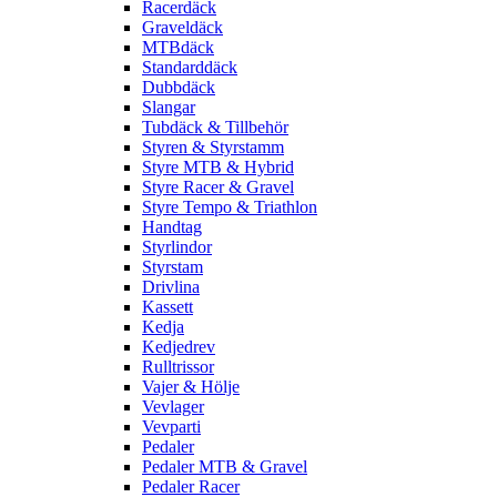
Racerdäck
Graveldäck
MTBdäck
Standarddäck
Dubbdäck
Slangar
Tubdäck & Tillbehör
Styren & Styrstamm
Styre MTB & Hybrid
Styre Racer & Gravel
Styre Tempo & Triathlon
Handtag
Styrlindor
Styrstam
Drivlina
Kassett
Kedja
Kedjedrev
Rulltrissor
Vajer & Hölje
Vevlager
Vevparti
Pedaler
Pedaler MTB & Gravel
Pedaler Racer