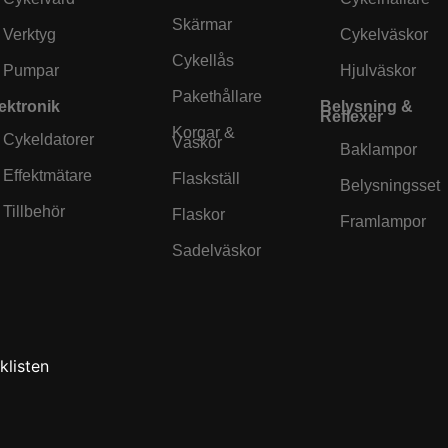
Skärmar
Verktyg
Cykelväskor
Cykellås
Pumpar
Hjulväskor
Pakethållare
ektronik
Belysning &
Reflexer
Korgar &
Cykeldatorer
Väskor
Baklampor
Effektmätare
Flaskställ
Belysningsset
Tillbehör
Flaskor
Framlampor
Sadelväskor
klisten