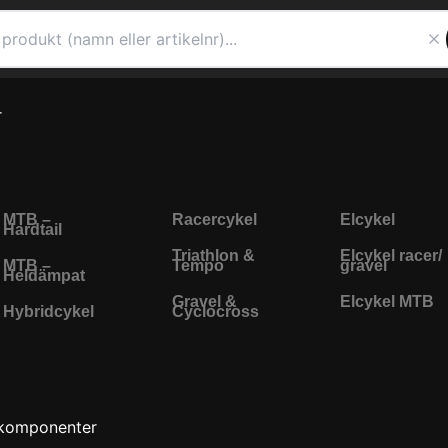
r
MTB –
Racercykel
Elcykel
Hardtail
Triathlon &
Elcykel racer/
MTB –
Tempo
gravel
Heldämpat
Gravel &
Elcykel MTB
Hybridcykel
Cyclocross
komponenter