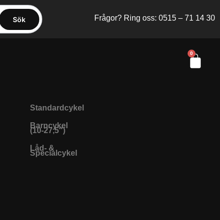
Frågor? Ring oss: 0515 – 71 14 30
Sök
0
Standardcykel
Barncykel
(10-27,5″)
Låd- &
Specialcykel