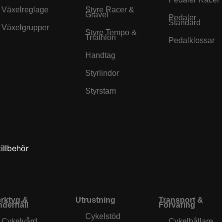
Växelreglage
Styre Racer &
Gravel
Pedaler
Standard
Växelgrupper
Styre Tempo &
Triathlon
Pedalklossar
Handtag
Styrlindor
Styrstam
illbehör
rktyg &
Utrustning
Transport &
derhåll
Förvaring
Cykelstöd
Cykelvård
Cykelhållare