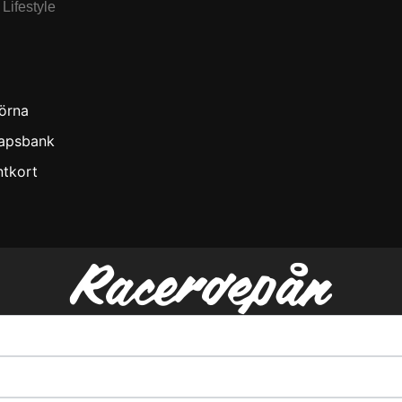
Lifestyle
örna
apsbank
ntkort