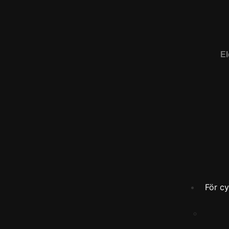
El
För cy