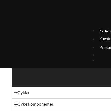
Fyndh
Kunsk
Prese
Cyklar
Cykelkomponenter