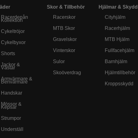
äder
Skor & Tillbehör
Hjälmar & Skydd
Racerdepån
Racerskor
Cityhjälm
Kollektion
MTB Skor
Racerhjälm
Cykeltröjor
Gravelskor
MTB Hjälm
Cykelbyxor
Vinterskor
Fullfacehjälm
Shorts
Sulor
Barnhjälm
Jackor &
Västar
Skoöverdrag
Hjälmtillbehör
Armvärmare &
Benvärmare
Kroppsskydd
Handskar
Mössor &
Kepsar
Strumpor
Underställ