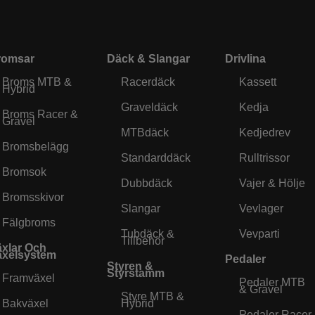
romsar
Däck & Slangar
Drivlina
Broms MTB &
Racerdäck
Kassett
Hybrid
Graveldäck
Kedja
Broms Racer &
Gravel
MTBdäck
Kedjedrev
Bromsbelägg
Standarddäck
Rulltrissor
Bromsok
Dubbdäck
Vajer & Hölje
Bromsskivor
Slangar
Vevlager
Fälgbroms
Tubdäck &
Vevparti
Tillbehör
xlar Och
äxelsystem
Pedaler
Styren &
Styrstamm
Framväxel
Pedaler MTB
& Gravel
Styre MTB &
Bakväxel
Hybrid
Pedaler Racer