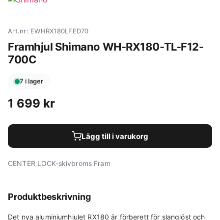
Art.nr: EWHRX180LFED70
Framhjul Shimano WH-RX180-TL-F12-
700C
7 i lager
1 699
kr
Lägg till i varukorg
CENTER LOCK-skivbroms Fram
Produktbeskrivning
Det nya aluminiumhjulet RX180 är förberett för slanglöst och