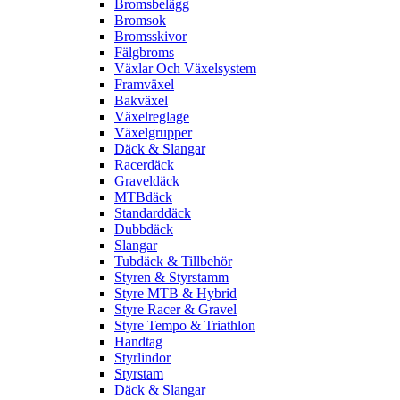
Bromsbelägg
Bromsok
Bromsskivor
Fälgbroms
Växlar Och Växelsystem
Framväxel
Bakväxel
Växelreglage
Växelgrupper
Däck & Slangar
Racerdäck
Graveldäck
MTBdäck
Standarddäck
Dubbdäck
Slangar
Tubdäck & Tillbehör
Styren & Styrstamm
Styre MTB & Hybrid
Styre Racer & Gravel
Styre Tempo & Triathlon
Handtag
Styrlindor
Styrstam
Däck & Slangar