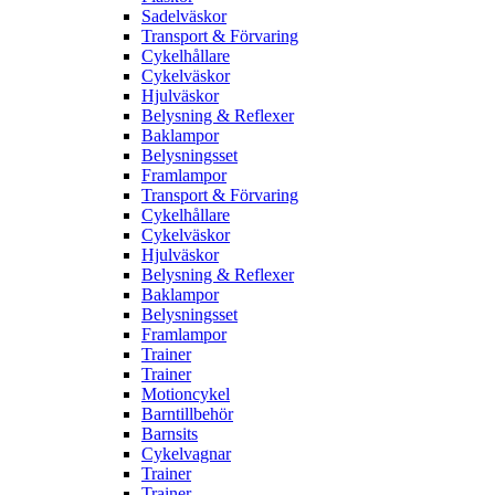
Sadelväskor
Transport & Förvaring
Cykelhållare
Cykelväskor
Hjulväskor
Belysning & Reflexer
Baklampor
Belysningsset
Framlampor
Transport & Förvaring
Cykelhållare
Cykelväskor
Hjulväskor
Belysning & Reflexer
Baklampor
Belysningsset
Framlampor
Trainer
Trainer
Motioncykel
Barntillbehör
Barnsits
Cykelvagnar
Trainer
Trainer