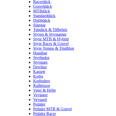
Racerdäck
Graveldäck
MTBdäck
Standarddäck
Dubbdäck
Slangar
Tubdäck & Tillbehör
Styren & Styrstamm
Styre MTB & Hybrid
Styre Racer & Gravel
Styre Tempo & Triathlon
Handtag
Styrlindor
Styrstam
Drivlina
Kassett
Kedja
Kedjedrev
Rulltrissor
Vajer & Hölje
Vevlager
Vevparti
Pedaler
Pedaler MTB & Gravel
Pedaler Racer