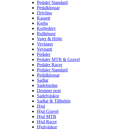
Pedaler Standard
Pedalklossar
Drivlina
Kassett
Kedja
Kedjedrev
Rulltrissor
Vajer & Hölje
Vevlager
Vevparti
Pedaler
Pedaler MTB & Gravel
Pedaler Racer
Pedaler Standard
Pedalklossar
Sadlar
Sadelstolpe
Dropper post
Sadelväskor
Sadlar & Tillbehör
Hjul
Hjul Gravel
Hjul MTB
Hjul Racer
Hjulväskor