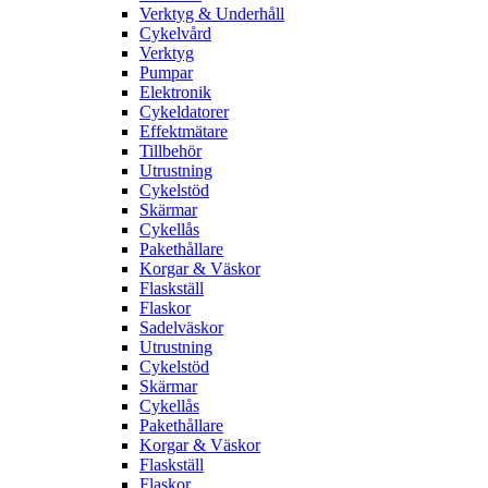
Verktyg & Underhåll
Cykelvård
Verktyg
Pumpar
Elektronik
Cykeldatorer
Effektmätare
Tillbehör
Utrustning
Cykelstöd
Skärmar
Cykellås
Pakethållare
Korgar & Väskor
Flaskställ
Flaskor
Sadelväskor
Utrustning
Cykelstöd
Skärmar
Cykellås
Pakethållare
Korgar & Väskor
Flaskställ
Flaskor