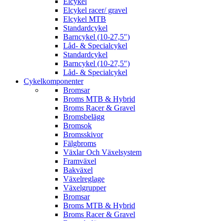
Elcykel
Elcykel racer/ gravel
Elcykel MTB
Standardcykel
Barncykel (10-27,5″)
Låd- & Specialcykel
Standardcykel
Barncykel (10-27,5″)
Låd- & Specialcykel
Cykelkomponenter
Bromsar
Broms MTB & Hybrid
Broms Racer & Gravel
Bromsbelägg
Bromsok
Bromsskivor
Fälgbroms
Växlar Och Växelsystem
Framväxel
Bakväxel
Växelreglage
Växelgrupper
Bromsar
Broms MTB & Hybrid
Broms Racer & Gravel