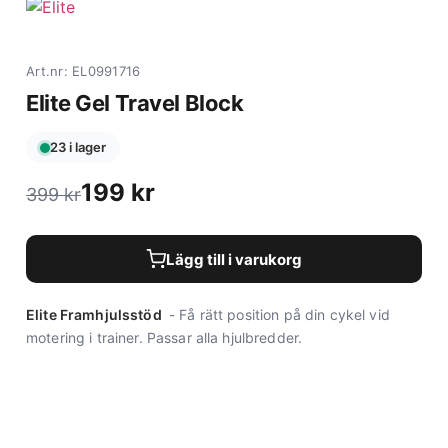
Art.nr: EL0991716
Elite Gel Travel Block
23 i lager
199
kr
399
kr
Lägg till i varukorg
Elite Framhjulsstöd
- Få rätt position på din cykel vid
motering i trainer. Passar alla hjulbredder.