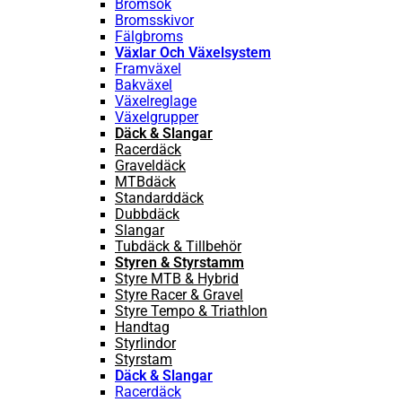
Bromsok
Bromsskivor
Fälgbroms
Växlar Och Växelsystem
Framväxel
Bakväxel
Växelreglage
Växelgrupper
Däck & Slangar
Racerdäck
Graveldäck
MTBdäck
Standarddäck
Dubbdäck
Slangar
Tubdäck & Tillbehör
Styren & Styrstamm
Styre MTB & Hybrid
Styre Racer & Gravel
Styre Tempo & Triathlon
Handtag
Styrlindor
Styrstam
Däck & Slangar
Racerdäck