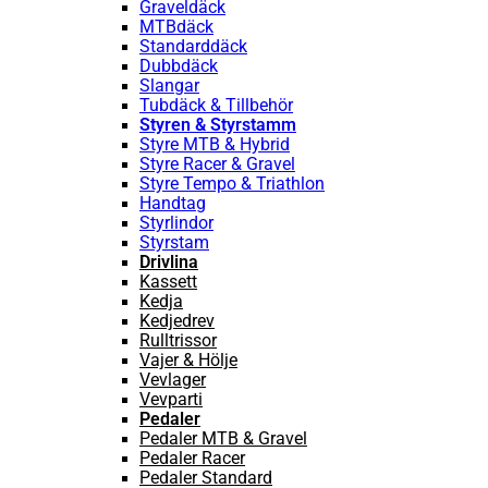
Graveldäck
MTBdäck
Standarddäck
Dubbdäck
Slangar
Tubdäck & Tillbehör
Styren & Styrstamm
Styre MTB & Hybrid
Styre Racer & Gravel
Styre Tempo & Triathlon
Handtag
Styrlindor
Styrstam
Drivlina
Kassett
Kedja
Kedjedrev
Rulltrissor
Vajer & Hölje
Vevlager
Vevparti
Pedaler
Pedaler MTB & Gravel
Pedaler Racer
Pedaler Standard