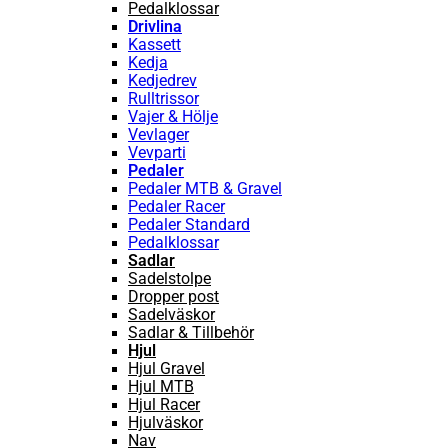
Pedalklossar
Drivlina
Kassett
Kedja
Kedjedrev
Rulltrissor
Vajer & Hölje
Vevlager
Vevparti
Pedaler
Pedaler MTB & Gravel
Pedaler Racer
Pedaler Standard
Pedalklossar
Sadlar
Sadelstolpe
Dropper post
Sadelväskor
Sadlar & Tillbehör
Hjul
Hjul Gravel
Hjul MTB
Hjul Racer
Hjulväskor
Nav