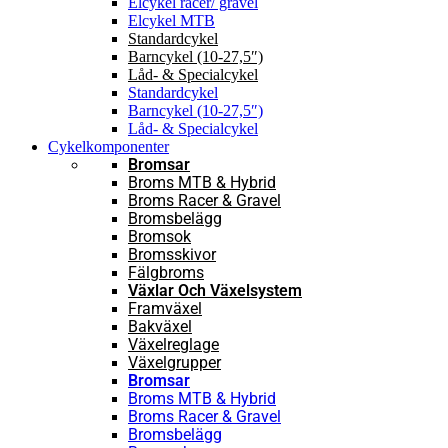
Elcykel racer/ gravel
Elcykel MTB
Standardcykel
Barncykel (10-27,5″)
Låd- & Specialcykel
Standardcykel
Barncykel (10-27,5″)
Låd- & Specialcykel
Cykelkomponenter
Bromsar
Broms MTB & Hybrid
Broms Racer & Gravel
Bromsbelägg
Bromsok
Bromsskivor
Fälgbroms
Växlar Och Växelsystem
Framväxel
Bakväxel
Växelreglage
Växelgrupper
Bromsar
Broms MTB & Hybrid
Broms Racer & Gravel
Bromsbelägg