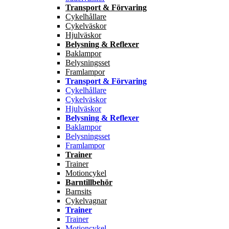
Transport & Förvaring
Cykelhållare
Cykelväskor
Hjulväskor
Belysning & Reflexer
Baklampor
Belysningsset
Framlampor
Transport & Förvaring
Cykelhållare
Cykelväskor
Hjulväskor
Belysning & Reflexer
Baklampor
Belysningsset
Framlampor
Trainer
Trainer
Motioncykel
Barntillbehör
Barnsits
Cykelvagnar
Trainer
Trainer
Motioncykel