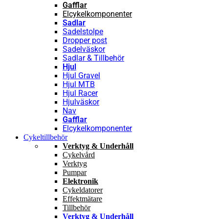
Gafflar
Elcykelkomponenter
Sadlar
Sadelstolpe
Dropper post
Sadelväskor
Sadlar & Tillbehör
Hjul
Hjul Gravel
Hjul MTB
Hjul Racer
Hjulväskor
Nav
Gafflar
Elcykelkomponenter
Cykeltillbehör
Verktyg & Underhåll
Cykelvård
Verktyg
Pumpar
Elektronik
Cykeldatorer
Effektmätare
Tillbehör
Verktyg & Underhåll