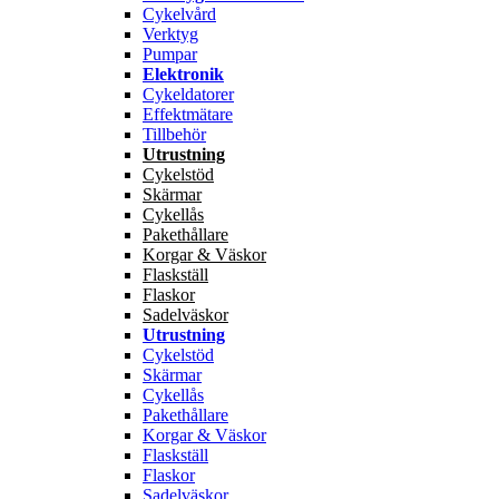
Cykelvård
Verktyg
Pumpar
Elektronik
Cykeldatorer
Effektmätare
Tillbehör
Utrustning
Cykelstöd
Skärmar
Cykellås
Pakethållare
Korgar & Väskor
Flaskställ
Flaskor
Sadelväskor
Utrustning
Cykelstöd
Skärmar
Cykellås
Pakethållare
Korgar & Väskor
Flaskställ
Flaskor
Sadelväskor