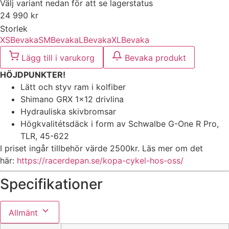
Välj variant nedan för att se lagerstatus
24 990
kr
Storlek
XS
Bevaka
S
M
Bevaka
L
Bevaka
XL
Bevaka
Lägg till i varukorg
Bevaka produkt
HÖJDPUNKTER!
Lätt och styv ram i kolfiber
Shimano GRX 1x12 drivlina
Hydrauliska skivbromsar
Högkvalitétsdäck i form av Schwalbe G-One R Pro,
TLR, 45-622
I priset ingår tillbehör värde 2500kr. Läs mer om det
här:
https://racerdepan.se/kopa-cykel-hos-oss/
Specifikationer
Allmänt