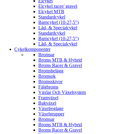
Elcykel
Elcykel racer/ gravel
Elcykel MTB
Standardcykel
Barncykel (10-27,5″)
Låd- & Specialcykel
Standardcykel
Barncykel (10-27,5″)
Låd- & Specialcykel
Cykelkomponenter
Bromsar
Broms MTB & Hybrid
Broms Racer & Gravel
Bromsbelägg
Bromsok
Bromsskivor
Fälgbroms
Växlar Och Växelsystem
Framväxel
Bakväxel
Växelreglage
Växelgrupper
Bromsar
Broms MTB & Hybrid
Broms Racer & Gravel