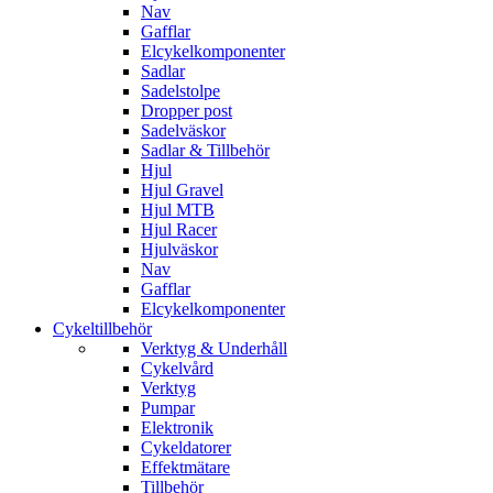
Nav
Gafflar
Elcykelkomponenter
Sadlar
Sadelstolpe
Dropper post
Sadelväskor
Sadlar & Tillbehör
Hjul
Hjul Gravel
Hjul MTB
Hjul Racer
Hjulväskor
Nav
Gafflar
Elcykelkomponenter
Cykeltillbehör
Verktyg & Underhåll
Cykelvård
Verktyg
Pumpar
Elektronik
Cykeldatorer
Effektmätare
Tillbehör