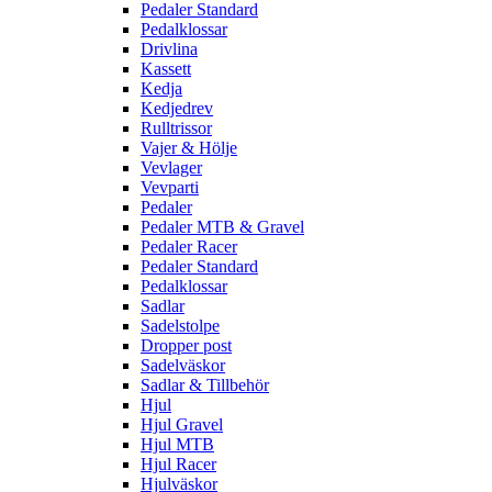
Pedaler Standard
Pedalklossar
Drivlina
Kassett
Kedja
Kedjedrev
Rulltrissor
Vajer & Hölje
Vevlager
Vevparti
Pedaler
Pedaler MTB & Gravel
Pedaler Racer
Pedaler Standard
Pedalklossar
Sadlar
Sadelstolpe
Dropper post
Sadelväskor
Sadlar & Tillbehör
Hjul
Hjul Gravel
Hjul MTB
Hjul Racer
Hjulväskor