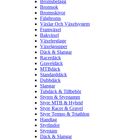
Bromsbelägg
Bromsok
Bromsskivor
Fälgbroms
Växlar Och Växelsystem
Framväxel
Bakväxel
Växelreglage
Växelgrupper
Däck & Slangar
Racerdäck
Graveldäck
MTBdäck
Standarddäck
Dubbdäck
Slangar
Tubdäck & Tillbehör
Styren & Styrstamm
Styre MTB & Hybrid
Styre Racer & Gravel
Styre Tempo & Triathlon
Handtag
Styrlindor
Styrstam
Däck & Slangar