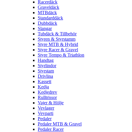
Racerdäck
Graveldäck
MTBdäck
Standarddäck
Dubbdäck
Slangar
Tubdäck & Tillbehör
Styren & Styrstamm
Styre MTB & Hybrid
Styre Racer & Gravel
Styre Tempo & Triathlon
Handtag
Styrlindor
Styrstam
Drivlina
Kassett
Kedja
Kedjedrev
Rulltrissor
Vajer & Hölje
Vevlager
Vevparti
Pedaler
Pedaler MTB & Gravel
Pedaler Racer