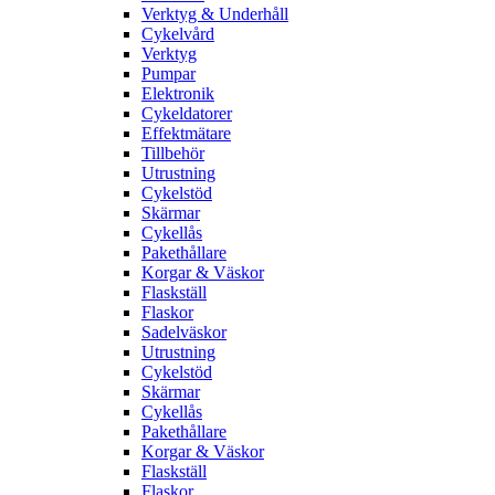
Verktyg & Underhåll
Cykelvård
Verktyg
Pumpar
Elektronik
Cykeldatorer
Effektmätare
Tillbehör
Utrustning
Cykelstöd
Skärmar
Cykellås
Pakethållare
Korgar & Väskor
Flaskställ
Flaskor
Sadelväskor
Utrustning
Cykelstöd
Skärmar
Cykellås
Pakethållare
Korgar & Väskor
Flaskställ
Flaskor