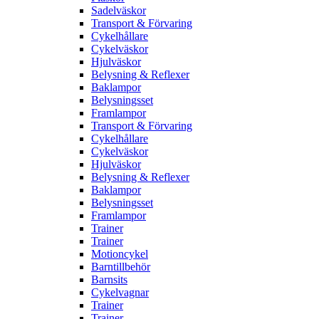
Sadelväskor
Transport & Förvaring
Cykelhållare
Cykelväskor
Hjulväskor
Belysning & Reflexer
Baklampor
Belysningsset
Framlampor
Transport & Förvaring
Cykelhållare
Cykelväskor
Hjulväskor
Belysning & Reflexer
Baklampor
Belysningsset
Framlampor
Trainer
Trainer
Motioncykel
Barntillbehör
Barnsits
Cykelvagnar
Trainer
Trainer