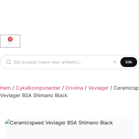
0
Sök
Hem
/
Cykelkomponenter
/
Drivlina
/
Vevlager
/ Ceramics
Vevlager BSA Shimano Black