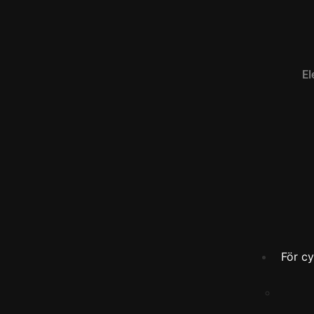
El
För cy