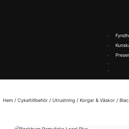
Fyndh
Kunsk
Prese
Hem
/
Cykeltillbehör
/
Utrustning
/
Korgar & Väskor
/ Bla