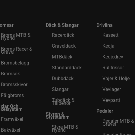
romsar
Däck & Slangar
Drivlina
Broms MTB &
Racerdäck
Kassett
Hybrid
Graveldäck
Kedja
Broms Racer &
Gravel
MTBdäck
Kedjedrev
Bromsbelägg
Standarddäck
Rulltrissor
Bromsok
Dubbdäck
Vajer & Hölje
Bromsskivor
Slangar
Vevlager
Fälgbroms
Tubdäck &
Vevparti
Tillbehör
xlar Och
xelsystem
Pedaler
Styren &
Styrstamm
Framväxel
Pedaler MTB &
Gravel
Styre MTB &
Bakväxel
Hybrid
Pedaler Racer