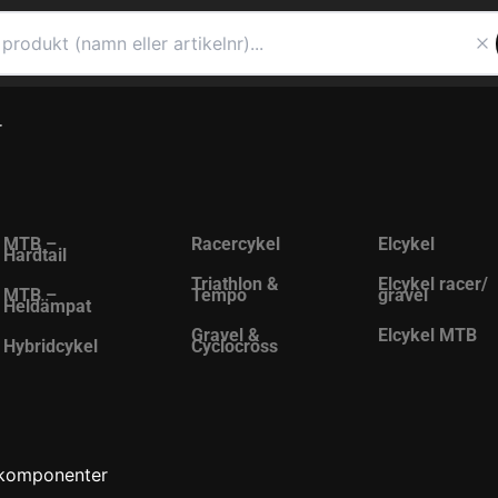
r
MTB –
Racercykel
Elcykel
Hardtail
Triathlon &
Elcykel racer/
MTB –
Tempo
gravel
Heldämpat
Gravel &
Elcykel MTB
Hybridcykel
Cyclocross
komponenter