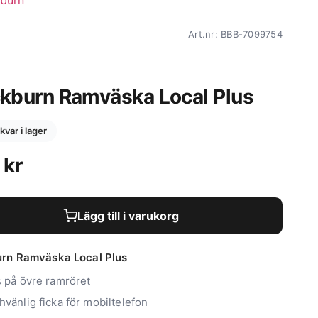
Art.nr: BBB-7099754
ckburn Ramväska Local Plus
 kvar i lager
9
kr
Lägg till i varukorg
urn Ramväska Local Plus
s på övre ramröret
vänlig ficka för mobiltelefon