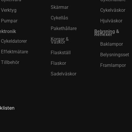
Skärmar
Verktyg
Cykelväskor
Cykellås
Pumpar
Hjulväskor
Pakethållare
ektronik
Belysning &
Reflexer
Korgar &
Cykeldatorer
Väskor
Baklampor
Effektmätare
Flaskställ
Belysningsset
Tillbehör
Flaskor
Framlampor
Sadelväskor
klisten