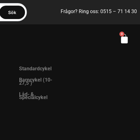
Frågor? Ring oss: 0515 – 71 14 30
Sök
0
Standardcykel
Barncykel (10-
27,5″)
Låd- &
Specialcykel