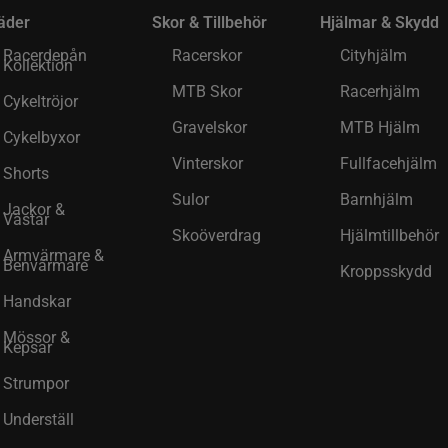
äder
Skor & Tillbehör
Hjälmar & Skydd
Racerdepån
Racerskor
Cityhjälm
Kollektion
MTB Skor
Racerhjälm
Cykeltröjor
Gravelskor
MTB Hjälm
Cykelbyxor
Vinterskor
Fullfacehjälm
Shorts
Sulor
Barnhjälm
Jackor &
Västar
Skoöverdrag
Hjälmtillbehör
Armvärmare &
Benvärmare
Kroppsskydd
Handskar
Mössor &
Kepsar
Strumpor
Underställ