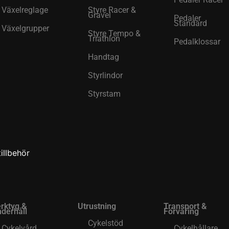
Växelreglage
Styre Racer &
Gravel
Pedaler
Standard
Växelgrupper
Styre Tempo &
Triathlon
Pedalklossar
Handtag
Styrlindor
Styrstam
illbehör
rktyg &
Utrustning
Transport &
derhåll
Förvaring
Cykelstöd
Cykelvård
Cykelhållare