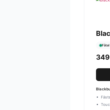
Bla
Fåtal
34
Blackb
Fäst
Touch