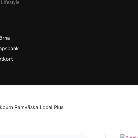
Lifestyle
örna
apsbank
ntkort
ckburn Ramväska Local Plus