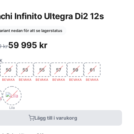
chi Infinito Ultegra Di2 12s
variant nedan för att se lagerstatus
59 995
kr
9
kr
K
50
53
55
57
59
61
BEVAKA
BEVAKA
BEVAKA
BEVAKA
BEVAKA
BEVAKA
Lila
Lägg till i varukorg