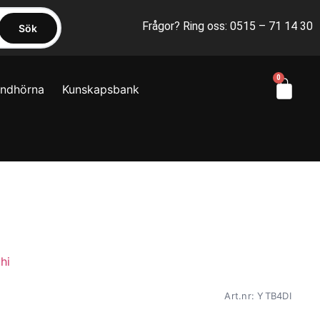
Frågor? Ring oss: 0515 – 71 14 30
Sök
0
yndhörna
Kunskapsbank
Art.nr: YTB4DI