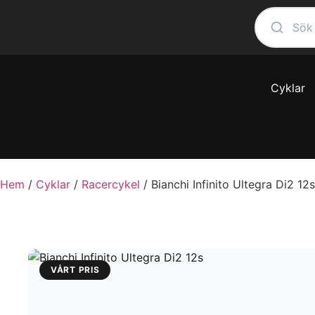
Cyklar
Hem
/
Cyklar
/
Racercykel
/ Bianchi Infinito Ultegra Di2 12s
VÅRT PRIS