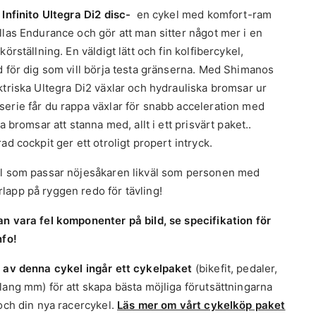
175mm, 50x34T Crank Length:170mm-
 Infinito Ultegra Di2 disc-
en cykel med komfort-ram
stam
Velomann, AL6061, fully internal cable
47~54cm, 172.5mm-55~59cm,
llas Endurance och gör att man sitter något mer i en
routing stem, compatible with Acros
175mm-61cm
AICR system Ext: 90mm (47),
körställning. En väldigt lätt och fin kolfibercykel,
100mm(50/53), 110mm(55/57),
a
Shimano CN-M8100, 12- speed
d för dig som vill börja testa gränserna. Med Shimanos
120mm(59/61)
ktriska Ultegra Di2 växlar och hydrauliska bromsar ur
tt
Ultegra 12sp 11-34T CS-R8100,Ultegra
erie får du rappa växlar för snabb acceleration med
l
Velomann Mitora Lite 139 saddle
12sp, 11-34T
139x250mm rail in carbon 7×9,1mm
la bromsar att stanna med, allt i ett prisvärt paket..
rti
Ultegra 12sp FC-R8100, hollowtech 2,
ad cockpit ger ett otroligt propert intryck.
lstolpe
Velomann, custom D-shape, alloy shaft
for rear 12- speed, 165-170-172-
2014, head alloy 6061, Setback 25mm
175mm, 50x34T Crank Length:170mm-
l som passar nöjesåkaren likväl som personen med
L350mm =47>57cm; L380mm=
47~54cm, 172.5mm-55~59cm,
app på ryggen redo för tävling!
59>61cm
175mm-61cm
n vara fel komponenter på bild, s
e specifikation för
nfo!
 av denna cykel ingår ett cykelpaket
(bikefit, pedaler,
lang mm) för att skapa bästa möjliga förutsättningarna
 och din nya racercykel.
Läs mer om vårt cykelköp paket