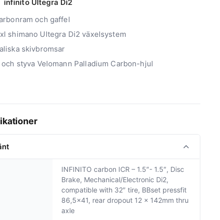
 infinito Ultegra Di2
carbonram och gaffel
xl shimano Ultegra Di2 växelsystem
aliska skivbromsar
a och styva Velomann Palladium Carbon-hjul
ikationer
änt
INFINITO carbon ICR – 1.5″- 1.5″, Disc
Brake, Mechanical/Electronic Di2,
compatible with 32″ tire, BBset pressfit
86,5×41, rear dropout 12 x 142mm thru
axle