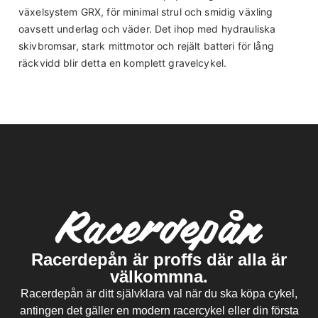
växelsystem GRX, för minimal strul och smidig växling
Sadelstolpe
oavsett underlag och väder. Det ihop med hydrauliska
Velomann Alloy shaft AL6061, alloy head, 15mm offset,
skivbromsar, stark mittmotor och rejält batteri för lång
31,6mm, Length: 300mm/XS - SM ; L350mm/MD - LG -XL
räckvidd blir detta en komplett gravelcykel.
Racerdepån är proffs där alla är
välkommna.
Racerdepån är ditt självklara val när du ska köpa cykel,
antingen det gäller en modern racercykel eller din första