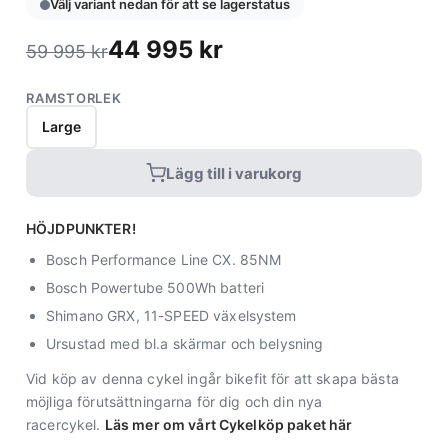
Välj variant nedan för att se lagerstatus
44 995
kr
59 995
kr
RAMSTORLEK
Large
Lägg till i varukorg
HÖJDPUNKTER!
Bosch Performance Line CX. 85NM
Bosch Powertube 500Wh batteri
Shimano GRX, 11-SPEED växelsystem
Ursustad med bl.a skärmar och belysning
Vid köp av denna cykel ingår bikefit för att skapa bästa
möjliga förutsättningarna för dig och din nya
racercykel.
Läs mer om vårt Cykelköp paket här