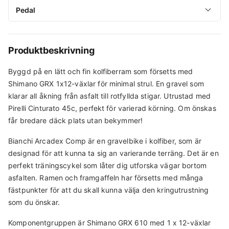
Bromsar
Pedal
Bakväxel
Fälgar
Shimano GRX RX400 hydraulisk skivbroms
Shimano GRX RX822, SGS, max 51T
Pedal
Fulcrum RapidRed 900, TLR, 24mm fälghöjd, 22mm
Styre
innerbredd
Växelreglage
Ingår alltid hos oss!
Produktbeskrivning
Velomann Gravel ICR aluminium. Flare: 16° Drop: 130mm
Shimano GRX RX610, 1 x 12-växlat
Däck
Reach: 70mm
Byggd på en lätt och fin kolfiberram som försetts med
Pirelli Cinturato™ GRAVEL M Classic (45-622)
Kedja
Styrstam
Shimano GRX 1x12-växlar för minimal strul. En gravel som
Shimano SLX M7100, 12-växlat
klarar all åkning från asfalt till rotfyllda stigar. Utrustad med
Velomann AICR Alloy Rise: -2° Styrrörsdiameter: 1-1/8″”
(28.6mm)
Pirelli Cinturato 45c, perfekt för varierad körning. Om önskas
Kassett
får bredare däck plats utan bekymmer!
Sadel
Shimano SLX CS-M7100-12, 10-51T
Bianchi Arcadex Comp är en gravelbike i kolfiber, som är
Velomann MITORA 149 H2, längd 250mm, bredd 149mm
Vevparti
designad för att kunna ta sig an varierande terräng. Det är en
Sadelstolpe
Shimano GRX RX610, 40T
perfekt träningscykel som låter dig utforska vägar bortom
Velomann Kolfiber UD, diameter 27,2mm
asfalten. Ramen och framgaffeln har försetts med många
fästpunkter för att du skall kunna välja den kringutrustning
som du önskar.
Komponentgruppen är Shimano GRX 610 med 1 x 12-växlar