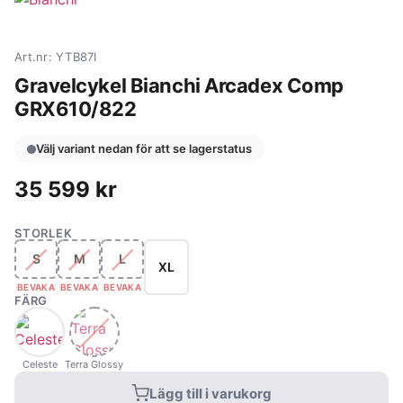
Art.nr: YTB87I
Gravelcykel Bianchi Arcadex Comp
GRX610/822
Välj variant nedan för att se lagerstatus
35 599
kr
STORLEK
S
M
L
XL
BEVAKA
BEVAKA
BEVAKA
FÄRG
Celeste
Terra Glossy
Lägg till i varukorg