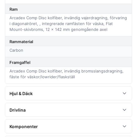
Ram
Arcadex Comp Disc kolfiber, invändig vajerdragning, förvaring
i diagonalröret, , integrerade ramfästen för väska, Flat
Mount-skivbroms, 12 x 142 mm genomgående axel
Rammaterial
Carbon
Framgaffel
Arcadex Comp Disc kolfiber, invändig bromsslangsdragning,
fäste för väskor/lowrider/flaskställ
Hjul & Däck
Hjul
Drivlina
Fulcrum
Antal växlar
Komponenter
Hjulstorlek
12
28"