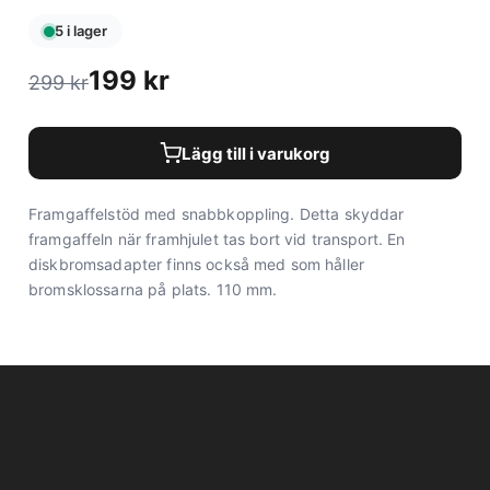
5 i lager
199
kr
299
kr
Lägg till i varukorg
Framgaffelstöd med snabbkoppling. Detta skyddar
framgaffeln när framhjulet tas bort vid transport. En
diskbromsadapter finns också med som håller
bromsklossarna på plats. 110 mm.