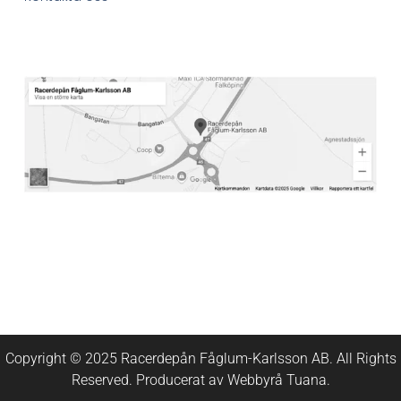
Copyright © 2025 Racerdepån Fåglum-Karlsson AB. All Rights
Reserved. Producerat av
Webbyrå
Tuana
.​