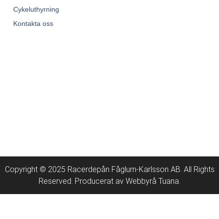
Cykeluthyrning
Kontakta oss
Copyright © 2025 Racerdepån Fåglum-Karlsson AB. All Rights
Reserved. Producerat av
Webbyrå
Tuana
.​