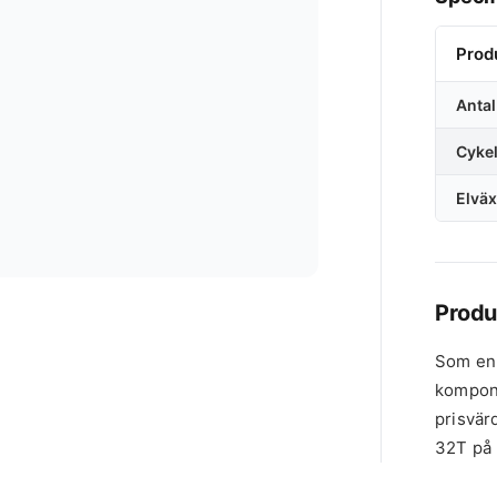
Prod
Antal
Cyke
Elväx
Produ
Som en 
kompon
prisvär
32T på 