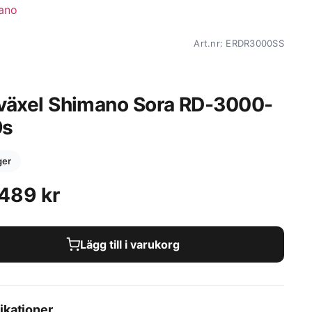
Art.nr: ERDR3000SS
växel Shimano Sora RD-3000-
9s
ager
489
kr
Lägg till i varukorg
ikationer