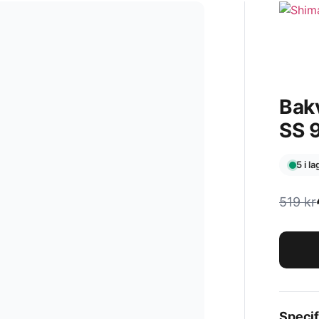
Bak
SS 
5 i l
519
kr
Specif