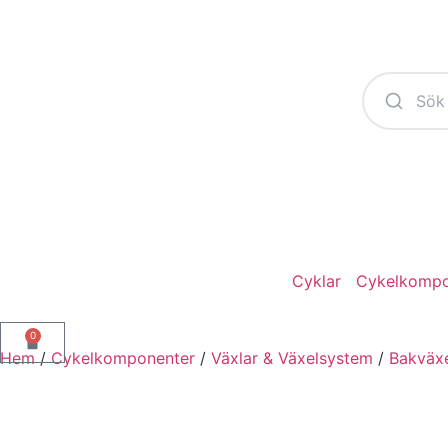
Cyklar
Cykelkompo
0
Hem
/
Cykelkomponenter
/
Växlar & Växelsystem
/
Bakväx