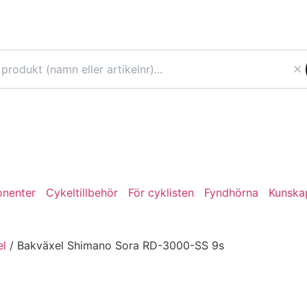
nenter
Cykeltillbehör
För cyklisten
Fyndhörna
Kunska
el
/ Bakväxel Shimano Sora RD-3000-SS 9s