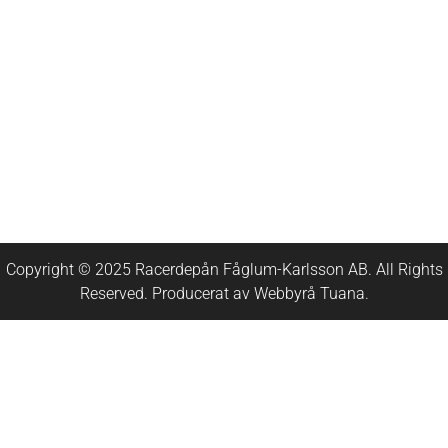
Copyright © 2025 Racerdepån Fåglum-Karlsson AB. All Rights
Reserved. Producerat av
Webbyrå
Tuana
.​