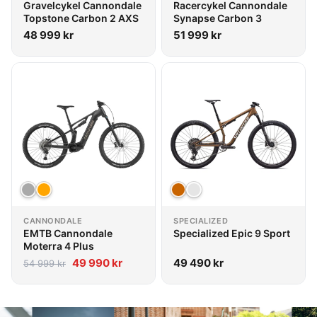
Gravelcykel Cannondale
Racercykel Cannondale
Topstone Carbon 2 AXS
Synapse Carbon 3
48 999
kr
51 999
kr
CANNONDALE
SPECIALIZED
EMTB Cannondale
Specialized Epic 9 Sport
Moterra 4 Plus
49 990
kr
49 490
kr
54 999
kr