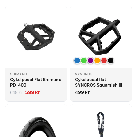
SHIMANO
SYNCROS
Cykelpedal Flat Shimano
Cykelpedal flat
PD-400
SYNCROS Squamish III
599
kr
499
kr
649
kr