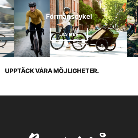
Förmånscykel
LÄS MER
UPPTÄCK VÅRA MÖJLIGHETER.
Bikefit
Bygg din dröm cykel
Cykelservice
Cykelevent
Cykeluthyrning
Om oss