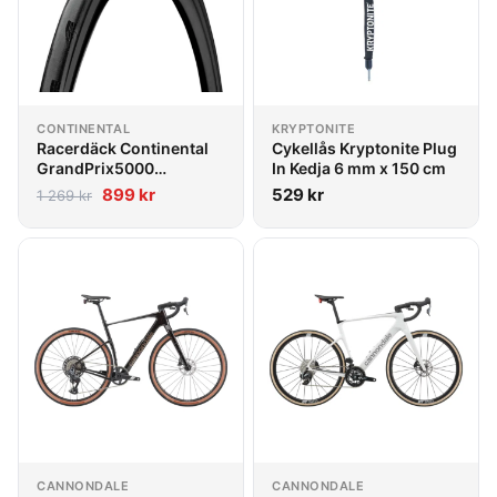
CONTINENTAL
KRYPTONITE
Racerdäck Continental
Cykellås Kryptonite Plug
GrandPrix5000
In Kedja 6 mm x 150 cm
TimetrialTR
899
kr
529
kr
1 269
kr
CANNONDALE
CANNONDALE