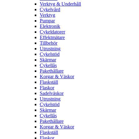
Verktyg & Underhåll
Cykelvård
Verktyg
Pumpar
Elektronik
Cykeldatorer
Effektmätare
Tillbehör
Utrustning
Cykelstöd
Skärmar
Cykellås
Pakethållare
Korgar & Väskor
Flaskställ
Flaskor
Sadelväskor
Utrustning
Cykelstöd
Skärmar
Cykellås
Pakethållare
Korgar & Väskor
Flaskställ
Flaskor