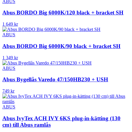
ABUS
Abus BORDO Big 6000K/120 black + bracket SH
1 649
kr
ABUS
Abus BORDO Big 6000K/90 black + bracket SH
1 349
kr
ABUS
Abus Bygellås Varedo 47/150HB230 + USH
749
kr
ABUS
Abus IvyTex ACH IVY 6KS plug-in-kätting (130
cm) till Abus ramlås