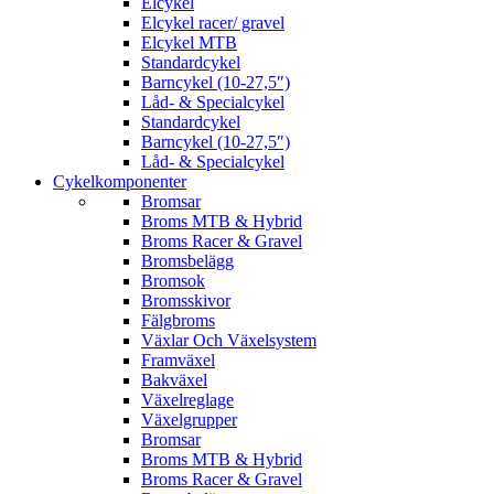
Elcykel
Elcykel racer/ gravel
Elcykel MTB
Standardcykel
Barncykel (10-27,5″)
Låd- & Specialcykel
Standardcykel
Barncykel (10-27,5″)
Låd- & Specialcykel
Cykelkomponenter
Bromsar
Broms MTB & Hybrid
Broms Racer & Gravel
Bromsbelägg
Bromsok
Bromsskivor
Fälgbroms
Växlar Och Växelsystem
Framväxel
Bakväxel
Växelreglage
Växelgrupper
Bromsar
Broms MTB & Hybrid
Broms Racer & Gravel