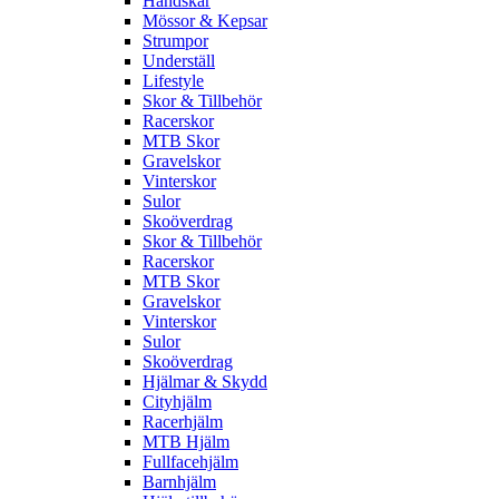
Handskar
Mössor & Kepsar
Strumpor
Underställ
Lifestyle
Skor & Tillbehör
Racerskor
MTB Skor
Gravelskor
Vinterskor
Sulor
Skoöverdrag
Skor & Tillbehör
Racerskor
MTB Skor
Gravelskor
Vinterskor
Sulor
Skoöverdrag
Hjälmar & Skydd
Cityhjälm
Racerhjälm
MTB Hjälm
Fullfacehjälm
Barnhjälm