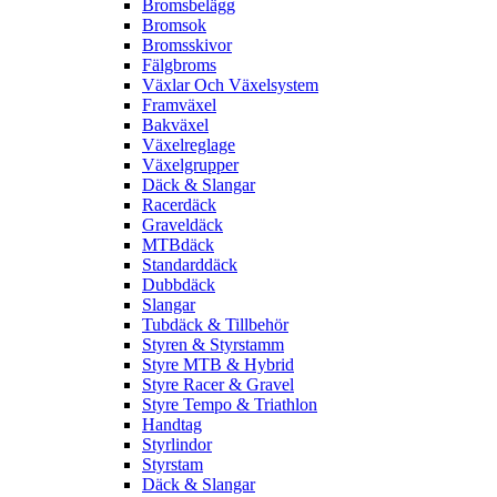
Bromsbelägg
Bromsok
Bromsskivor
Fälgbroms
Växlar Och Växelsystem
Framväxel
Bakväxel
Växelreglage
Växelgrupper
Däck & Slangar
Racerdäck
Graveldäck
MTBdäck
Standarddäck
Dubbdäck
Slangar
Tubdäck & Tillbehör
Styren & Styrstamm
Styre MTB & Hybrid
Styre Racer & Gravel
Styre Tempo & Triathlon
Handtag
Styrlindor
Styrstam
Däck & Slangar