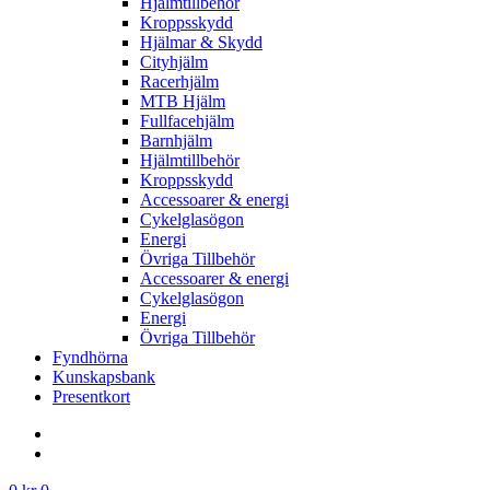
Hjälmtillbehör
Kroppsskydd
Hjälmar & Skydd
Cityhjälm
Racerhjälm
MTB Hjälm
Fullfacehjälm
Barnhjälm
Hjälmtillbehör
Kroppsskydd
Accessoarer & energi
Cykelglasögon
Energi
Övriga Tillbehör
Accessoarer & energi
Cykelglasögon
Energi
Övriga Tillbehör
Fyndhörna
Kunskapsbank
Presentkort