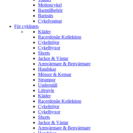
Motioncykel
Barntillbehör
Barnsits
Cykelvagnar
För cyklisten
Kläder
Racerdepån Kollektion
Cykeltröjor
Cykelbyxor
Shorts
Jackor & Västar
Armvärmare & Benvärmare
Handskar
Mössor & Kepsar
Strumpor
Underställ
Lifestyle
Kläder
Racerdepån Kollektion
Cykeltröjor
Cykelbyxor
Shorts
Jackor & Västar
Armvärmare & Benvärmare