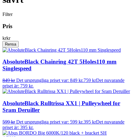
Filter
Pris
kr
kr
Rensa
AbsoluteBlack Chainring 42T 5Holes110 mm
Singlespeed
849
kr
Det ursprungliga priset var: 849 kr.
759
kr
Det nuvarande
priset är: 759 kr.
AbsoluteBlack Rulltrissa XX1 | Pulleywheel for
Sram Deruiller
599
kr
Det ursprungliga priset var: 599 kr.
395
kr
Det nuvarande
priset är: 395 kr.