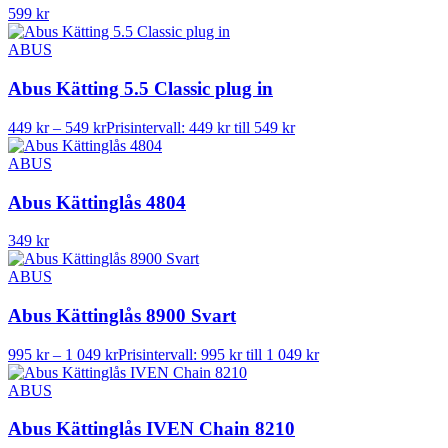
599
kr
ABUS
Abus Kätting 5.5 Classic plug in
449
kr
–
549
kr
Prisintervall: 449 kr till 549 kr
ABUS
Abus Kättinglås 4804
349
kr
ABUS
Abus Kättinglås 8900 Svart
995
kr
–
1 049
kr
Prisintervall: 995 kr till 1 049 kr
ABUS
Abus Kättinglås IVEN Chain 8210