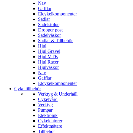
Nav
Gafflar
Elcykelkomponenter
Sadlar
Sadelstolpe
Dropper post
Sadelväskor
Sadlar & Tillbehör
Hjul
Hjul Gravel
Hjul MTB
Hjul Racer
Hjulväskor
Nav
Gafflar
Elcykelkomponenter
Cykeltillbehör
Verktyg & Underhåll
Cykelvård
Verktyg
Pumpar
Elektronik
Cykeldatorer
Effektmätare
Tillbehör