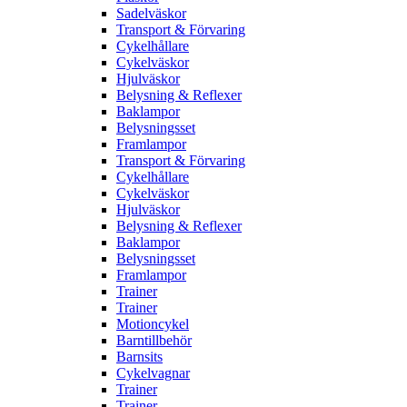
Sadelväskor
Transport & Förvaring
Cykelhållare
Cykelväskor
Hjulväskor
Belysning & Reflexer
Baklampor
Belysningsset
Framlampor
Transport & Förvaring
Cykelhållare
Cykelväskor
Hjulväskor
Belysning & Reflexer
Baklampor
Belysningsset
Framlampor
Trainer
Trainer
Motioncykel
Barntillbehör
Barnsits
Cykelvagnar
Trainer
Trainer