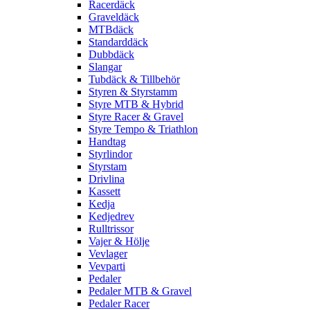
Racerdäck
Graveldäck
MTBdäck
Standarddäck
Dubbdäck
Slangar
Tubdäck & Tillbehör
Styren & Styrstamm
Styre MTB & Hybrid
Styre Racer & Gravel
Styre Tempo & Triathlon
Handtag
Styrlindor
Styrstam
Drivlina
Kassett
Kedja
Kedjedrev
Rulltrissor
Vajer & Hölje
Vevlager
Vevparti
Pedaler
Pedaler MTB & Gravel
Pedaler Racer