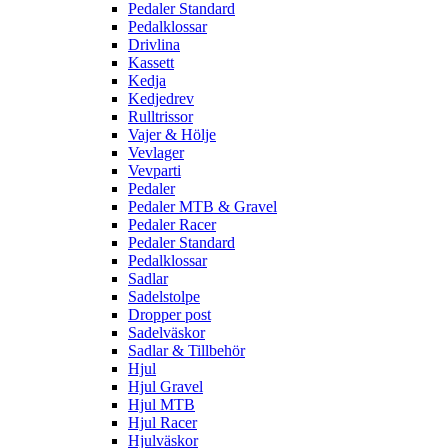
Pedaler Standard
Pedalklossar
Drivlina
Kassett
Kedja
Kedjedrev
Rulltrissor
Vajer & Hölje
Vevlager
Vevparti
Pedaler
Pedaler MTB & Gravel
Pedaler Racer
Pedaler Standard
Pedalklossar
Sadlar
Sadelstolpe
Dropper post
Sadelväskor
Sadlar & Tillbehör
Hjul
Hjul Gravel
Hjul MTB
Hjul Racer
Hjulväskor