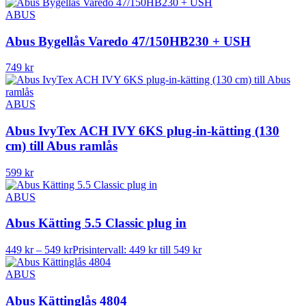
ABUS
Abus Bygellås Varedo 47/150HB230 + USH
749
kr
ABUS
Abus IvyTex ACH IVY 6KS plug-in-kätting (130
cm) till Abus ramlås
599
kr
ABUS
Abus Kätting 5.5 Classic plug in
449
kr
–
549
kr
Prisintervall: 449 kr till 549 kr
ABUS
Abus Kättinglås 4804