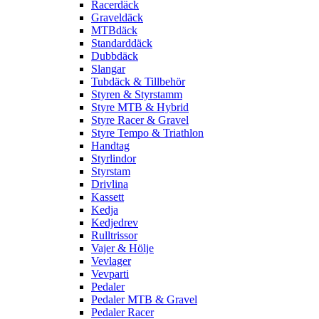
Racerdäck
Graveldäck
MTBdäck
Standarddäck
Dubbdäck
Slangar
Tubdäck & Tillbehör
Styren & Styrstamm
Styre MTB & Hybrid
Styre Racer & Gravel
Styre Tempo & Triathlon
Handtag
Styrlindor
Styrstam
Drivlina
Kassett
Kedja
Kedjedrev
Rulltrissor
Vajer & Hölje
Vevlager
Vevparti
Pedaler
Pedaler MTB & Gravel
Pedaler Racer