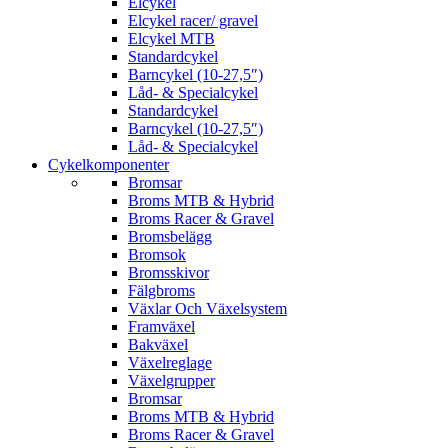
Elcykel
Elcykel racer/ gravel
Elcykel MTB
Standardcykel
Barncykel (10-27,5″)
Låd- & Specialcykel
Standardcykel
Barncykel (10-27,5″)
Låd- & Specialcykel
Cykelkomponenter
Bromsar
Broms MTB & Hybrid
Broms Racer & Gravel
Bromsbelägg
Bromsok
Bromsskivor
Fälgbroms
Växlar Och Växelsystem
Framväxel
Bakväxel
Växelreglage
Växelgrupper
Bromsar
Broms MTB & Hybrid
Broms Racer & Gravel