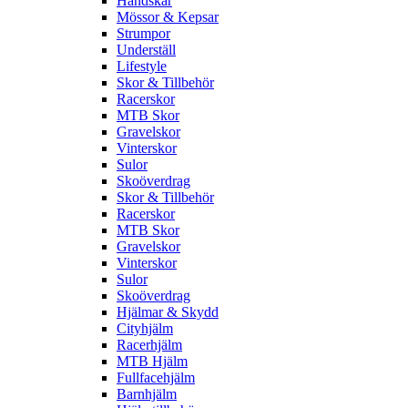
Handskar
Mössor & Kepsar
Strumpor
Underställ
Lifestyle
Skor & Tillbehör
Racerskor
MTB Skor
Gravelskor
Vinterskor
Sulor
Skoöverdrag
Skor & Tillbehör
Racerskor
MTB Skor
Gravelskor
Vinterskor
Sulor
Skoöverdrag
Hjälmar & Skydd
Cityhjälm
Racerhjälm
MTB Hjälm
Fullfacehjälm
Barnhjälm