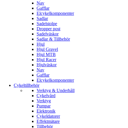
Nav
Gafflar
Elcykelkomponenter
Sadlar
Sadelstolpe
Dropper post
Sadelväskor
Sadlar & Tillbehör
Hjul
Hjul Gravel
Hjul MTB
Hjul Racer
Hjulväskor
Nav
Gafflar
Elcykelkomponenter
Cykeltillbehör
Verktyg & Underhåll
Cykelvård
Verktyg
Pumpar
Elektronik
Cykeldatorer
Effektmätare
Tillbehör