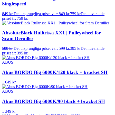
Singlespeed
849
kr
Det ursprungliga priset var: 849 kr.
759
kr
Det nuvarande
priset är: 759 kr.
AbsoluteBlack Rulltrissa XX1 | Pulleywheel for
Sram Deruiller
599
kr
Det ursprungliga priset var: 599 kr.
395
kr
Det nuvarande
priset är: 395 kr.
ABUS
Abus BORDO Big 6000K/120 black + bracket SH
1 649
kr
ABUS
Abus BORDO Big 6000K/90 black + bracket SH
1 349
kr