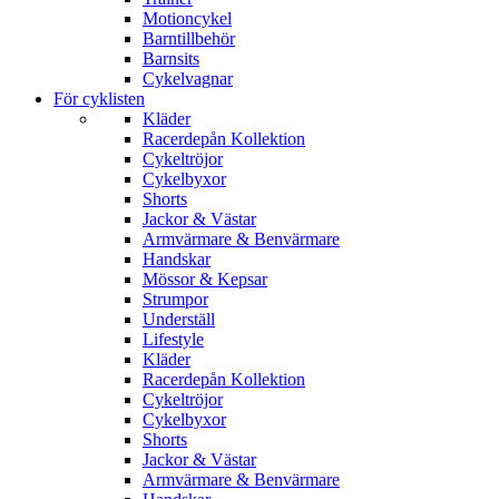
Motioncykel
Barntillbehör
Barnsits
Cykelvagnar
För cyklisten
Kläder
Racerdepån Kollektion
Cykeltröjor
Cykelbyxor
Shorts
Jackor & Västar
Armvärmare & Benvärmare
Handskar
Mössor & Kepsar
Strumpor
Underställ
Lifestyle
Kläder
Racerdepån Kollektion
Cykeltröjor
Cykelbyxor
Shorts
Jackor & Västar
Armvärmare & Benvärmare