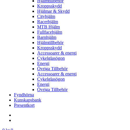
Hjälmtillbehör
Kroppsskydd
Hjälmar & Skydd
Cityhjälm
Racerhjälm
MTB Hjälm
Fullfacehjälm
Barnhjälm
Hjälmtillbehör
Kroppsskydd
Accessoarer & energi
Cykelglasögon
Energi
Övriga Tillbehör
Accessoarer & energi
Cykelglasögon
Energi
Övriga Tillbehör
Fyndhörna
Kunskapsbank
Presentkort