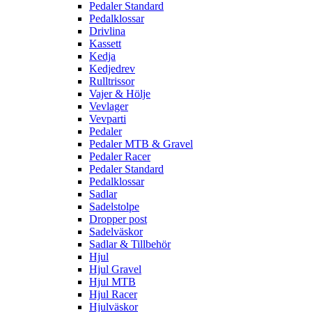
Pedaler Standard
Pedalklossar
Drivlina
Kassett
Kedja
Kedjedrev
Rulltrissor
Vajer & Hölje
Vevlager
Vevparti
Pedaler
Pedaler MTB & Gravel
Pedaler Racer
Pedaler Standard
Pedalklossar
Sadlar
Sadelstolpe
Dropper post
Sadelväskor
Sadlar & Tillbehör
Hjul
Hjul Gravel
Hjul MTB
Hjul Racer
Hjulväskor