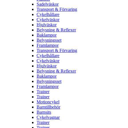
Sadelväskor
Transport & Förvaring
Cykelhållare
Cykelväskor
Hjulväskor
Belysning & Reflexer
Baklampor
Belysningsset
Framlampor
Transport & Förvaring
Cykelhållare
Cykelväskor
Hjulväskor
Belysning & Reflexer
Baklampor
Belysningsset
Framlampor
Trainer
Trainer
Motioncykel
Barntillbehör
Barnsits
Cykelvagnar
Trainer
Trainer