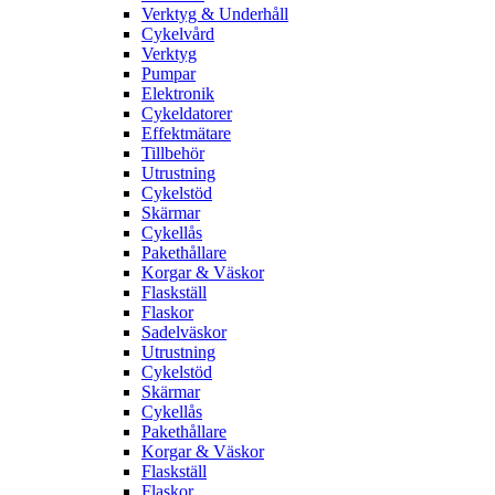
Verktyg & Underhåll
Cykelvård
Verktyg
Pumpar
Elektronik
Cykeldatorer
Effektmätare
Tillbehör
Utrustning
Cykelstöd
Skärmar
Cykellås
Pakethållare
Korgar & Väskor
Flaskställ
Flaskor
Sadelväskor
Utrustning
Cykelstöd
Skärmar
Cykellås
Pakethållare
Korgar & Väskor
Flaskställ
Flaskor