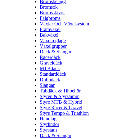
Bromsbelägg
Bromsok
Bromsskivor
Fälgbroms
Växlar Och Växelsystem
Framväxel
Bakväxel
Växelreglage
Växelgrupper
Däck & Slangar
Racerdäck
Graveldäck
MTBdäck
Standarddäck
Dubbdäck
Slangar
Tubdäck & Tillbehör
Styren & Styrstamm
Styre MTB & Hybrid
Styre Racer & Gravel
Styre Tempo & Triathlon
Handtag
Styrlindor
Styrstam
Däck & Slangar