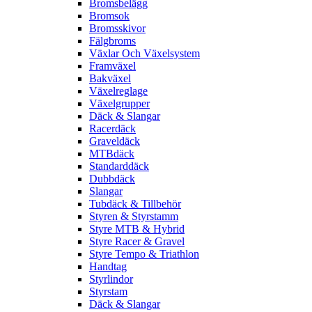
Bromsbelägg
Bromsok
Bromsskivor
Fälgbroms
Växlar Och Växelsystem
Framväxel
Bakväxel
Växelreglage
Växelgrupper
Däck & Slangar
Racerdäck
Graveldäck
MTBdäck
Standarddäck
Dubbdäck
Slangar
Tubdäck & Tillbehör
Styren & Styrstamm
Styre MTB & Hybrid
Styre Racer & Gravel
Styre Tempo & Triathlon
Handtag
Styrlindor
Styrstam
Däck & Slangar