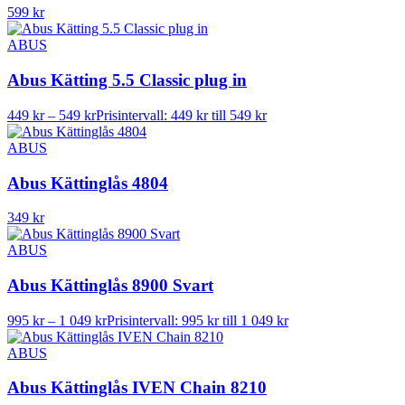
599
kr
ABUS
Abus Kätting 5.5 Classic plug in
449
kr
–
549
kr
Prisintervall: 449 kr till 549 kr
ABUS
Abus Kättinglås 4804
349
kr
ABUS
Abus Kättinglås 8900 Svart
995
kr
–
1 049
kr
Prisintervall: 995 kr till 1 049 kr
ABUS
Abus Kättinglås IVEN Chain 8210