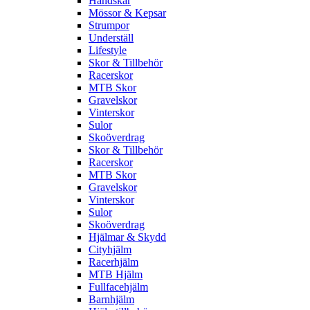
Handskar
Mössor & Kepsar
Strumpor
Underställ
Lifestyle
Skor & Tillbehör
Racerskor
MTB Skor
Gravelskor
Vinterskor
Sulor
Skoöverdrag
Skor & Tillbehör
Racerskor
MTB Skor
Gravelskor
Vinterskor
Sulor
Skoöverdrag
Hjälmar & Skydd
Cityhjälm
Racerhjälm
MTB Hjälm
Fullfacehjälm
Barnhjälm