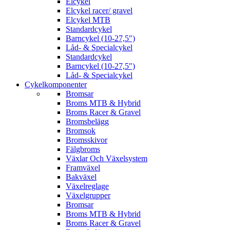
Elcykel
Elcykel racer/ gravel
Elcykel MTB
Standardcykel
Barncykel (10-27,5″)
Låd- & Specialcykel
Standardcykel
Barncykel (10-27,5″)
Låd- & Specialcykel
Cykelkomponenter
Bromsar
Broms MTB & Hybrid
Broms Racer & Gravel
Bromsbelägg
Bromsok
Bromsskivor
Fälgbroms
Växlar Och Växelsystem
Framväxel
Bakväxel
Växelreglage
Växelgrupper
Bromsar
Broms MTB & Hybrid
Broms Racer & Gravel