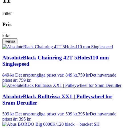
Filter
Pris
kr
kr
Rensa
AbsoluteBlack Chainring 42T 5Holes110 mm
Singlespeed
849
kr
Det ursprungliga priset var: 849 kr.
759
kr
Det nuvarande
priset är: 759 kr.
AbsoluteBlack Rulltrissa XX1 | Pulleywheel for
Sram Deruiller
599
kr
Det ursprungliga priset var: 599 kr.
395
kr
Det nuvarande
priset är: 395 kr.