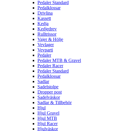
Pedaler Standard
Pedalklossar
Drivlina
Kassett
Kedja
Kedjedrev
Rulltrissor
Vajer & Hölje
Vevlager
Vevparti
Pedaler
Pedaler MTB & Gravel
Pedaler Racer
Pedaler Standard
Pedalklossar
Sadlar
Sadelstolpe
Dropper post
Sadelväskor
Sadlar & Tillbehör
Hjul
Hjul Gravel
Hjul MTB
Hjul Racer
Hjulväskor