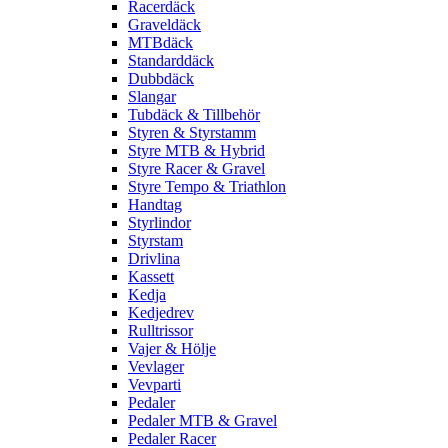
Racerdäck
Graveldäck
MTBdäck
Standarddäck
Dubbdäck
Slangar
Tubdäck & Tillbehör
Styren & Styrstamm
Styre MTB & Hybrid
Styre Racer & Gravel
Styre Tempo & Triathlon
Handtag
Styrlindor
Styrstam
Drivlina
Kassett
Kedja
Kedjedrev
Rulltrissor
Vajer & Hölje
Vevlager
Vevparti
Pedaler
Pedaler MTB & Gravel
Pedaler Racer