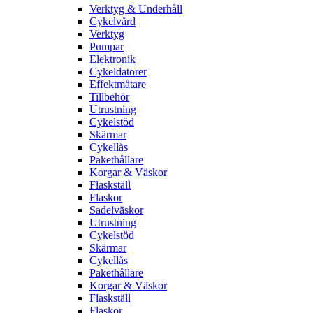
Verktyg & Underhåll
Cykelvård
Verktyg
Pumpar
Elektronik
Cykeldatorer
Effektmätare
Tillbehör
Utrustning
Cykelstöd
Skärmar
Cykellås
Pakethållare
Korgar & Väskor
Flaskställ
Flaskor
Sadelväskor
Utrustning
Cykelstöd
Skärmar
Cykellås
Pakethållare
Korgar & Väskor
Flaskställ
Flaskor