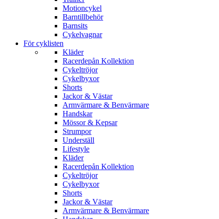
Motioncykel
Barntillbehör
Barnsits
Cykelvagnar
För cyklisten
Kläder
Racerdepån Kollektion
Cykeltröjor
Cykelbyxor
Shorts
Jackor & Västar
Armvärmare & Benvärmare
Handskar
Mössor & Kepsar
Strumpor
Underställ
Lifestyle
Kläder
Racerdepån Kollektion
Cykeltröjor
Cykelbyxor
Shorts
Jackor & Västar
Armvärmare & Benvärmare