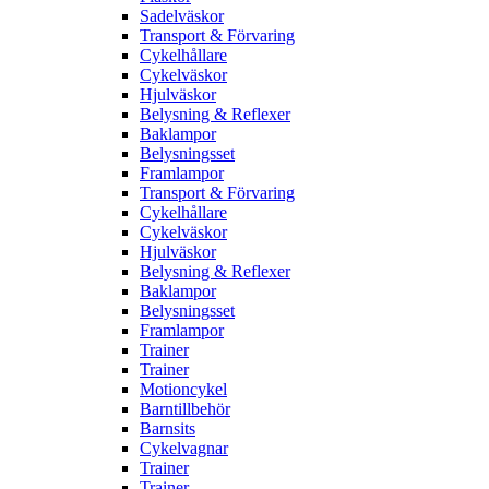
Sadelväskor
Transport & Förvaring
Cykelhållare
Cykelväskor
Hjulväskor
Belysning & Reflexer
Baklampor
Belysningsset
Framlampor
Transport & Förvaring
Cykelhållare
Cykelväskor
Hjulväskor
Belysning & Reflexer
Baklampor
Belysningsset
Framlampor
Trainer
Trainer
Motioncykel
Barntillbehör
Barnsits
Cykelvagnar
Trainer
Trainer