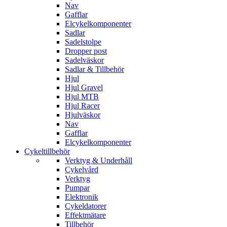
Nav
Gafflar
Elcykelkomponenter
Sadlar
Sadelstolpe
Dropper post
Sadelväskor
Sadlar & Tillbehör
Hjul
Hjul Gravel
Hjul MTB
Hjul Racer
Hjulväskor
Nav
Gafflar
Elcykelkomponenter
Cykeltillbehör
Verktyg & Underhåll
Cykelvård
Verktyg
Pumpar
Elektronik
Cykeldatorer
Effektmätare
Tillbehör