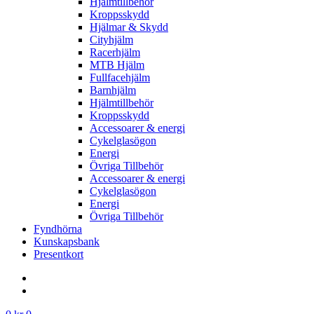
Hjälmtillbehör
Kroppsskydd
Hjälmar & Skydd
Cityhjälm
Racerhjälm
MTB Hjälm
Fullfacehjälm
Barnhjälm
Hjälmtillbehör
Kroppsskydd
Accessoarer & energi
Cykelglasögon
Energi
Övriga Tillbehör
Accessoarer & energi
Cykelglasögon
Energi
Övriga Tillbehör
Fyndhörna
Kunskapsbank
Presentkort