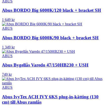
ABUS
Abus BORDO Big 6000K/120 black + bracket SH
1 649
kr
ABUS
Abus BORDO Big 6000K/90 black + bracket SH
1 349
kr
ABUS
Abus Bygellås Varedo 47/150HB230 + USH
749
kr
ABUS
Abus IvyTex ACH IVY 6KS plug-in-kätting (130
cm) till Abus ramlås